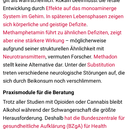
gilt als wahrscheinlich. Kokain beeinflusst die fetale
Entwicklung durch
Effekte auf das monoaminerge
System im Gehirn
.
In späteren Lebensphasen zeigen
sich körperliche und geistige Defizite
.
Methamphetamin führt zu ähnlichen Defiziten, zeigt
aber eine stärkere Wirkung
– möglicherweise
aufgrund seiner strukturellen Ähnlichkeit mit
Neurotransmittern
, vermuten Forscher.
Methadon
stellt keine Alternative dar. Unter der
Substitution
treten verschiedene neurologische Störungen auf, die
sich durch Beikonsum noch verschlimmern.
Praxismodule für die Beratung
Trotz aller Studien mit Opioiden oder Cannabis bleibt
Alkohol während der Schwangerschaft die größte
Herausforderung. Deshalb
hat die Bundeszentrale für
gesundheitliche Aufklärung (BZgA) für Health