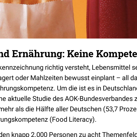
nd Ernährung: Keine Kompet
nnzeichnung richtig versteht, Lebensmittel sel
gert oder Mahlzeiten bewusst einplant – all da
rungskompetenz. Um die ist es in Deutschland 
eine aktuelle Studie des AOK-Bundesverbandes z
ehr als die Hälfte aller Deutschen (53,7 Proze
rungskompetenz (Food Literacy).
rden knapp 2.000 Personen zu acht Themenfeld