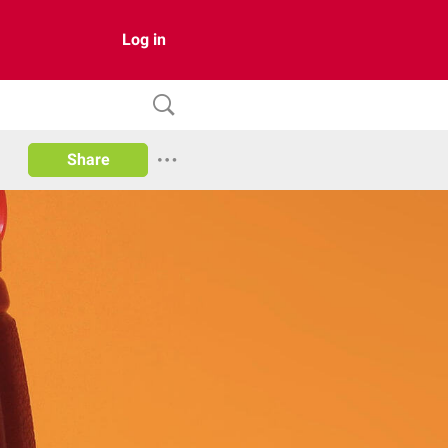
Log in
Share