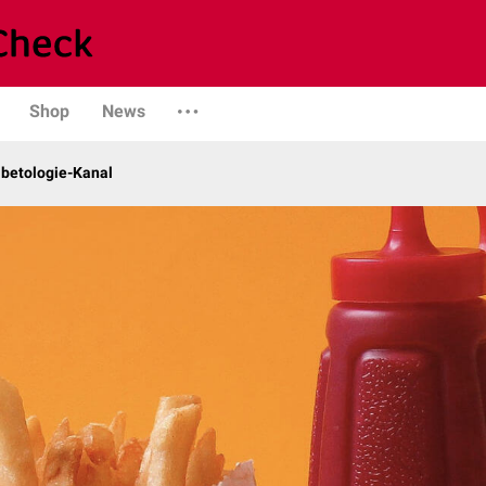
Shop
News
abetologie-Kanal