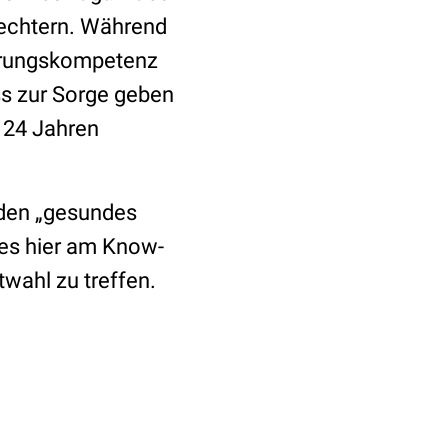
lechtern. Während
ährungskompetenz
ss zur Sorge geben
 24 Jahren
nden „gesundes
 es hier am Know-
wahl zu treffen.