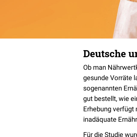
Deutsche u
Ob man Nährwertke
gesunde Vorräte la
sogenannten Ernäh
gut bestellt, wie 
Erhebung verfügt m
inadäquate Ernäh
Für die Studie wu