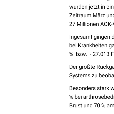
wurden jetzt in e
Zeitraum März und
27 Millionen AOK-
Ingesamt gingen d
bei Krankheiten ga
% bzw. - 27.013 Fä
Der größte Rückgan
Systems zu beobach
Besonders stark w
% bei arthrosebedi
Brust und 70 % a