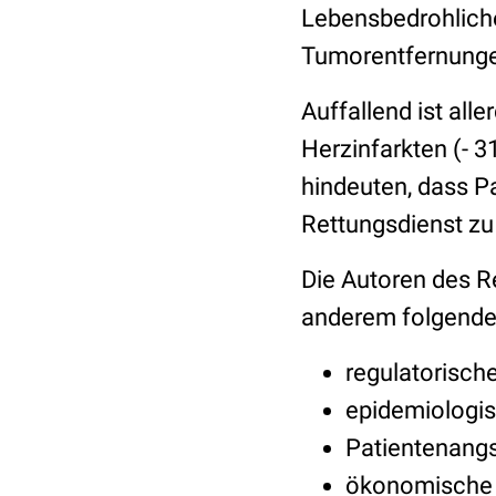
Lebensbedrohlich
Tumorentfernung
Auffallend ist all
Herzinfarkten (- 3
hindeuten, dass P
Rettungsdienst zu 
Die Autoren des R
anderem folgende
regulatorische
epidemiologi
Patientenangs
ökonomische A