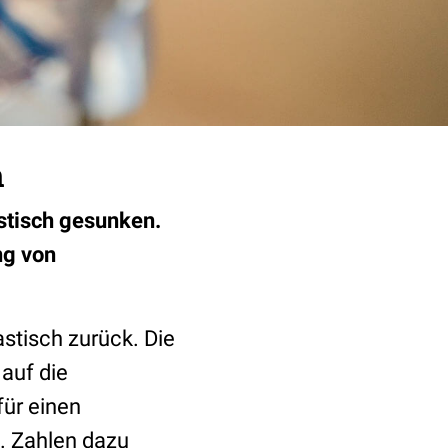
n
stisch gesunken.
ng von
stisch zurück. Die
auf die
ür einen
. Zahlen dazu