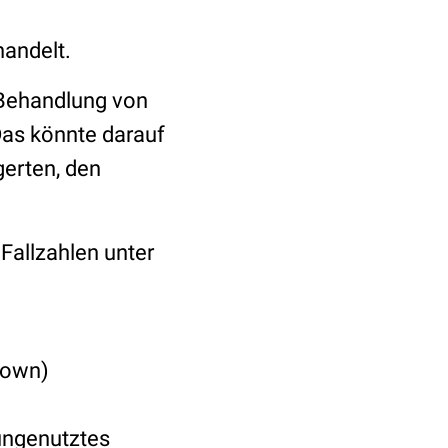
handelt.
r Behandlung von
Das könnte darauf
gerten, den
Fallzahlen unter
down)
ungenutztes