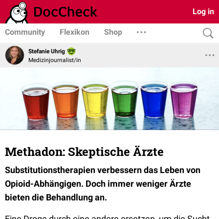
Log in
Community
Flexikon
Shop
Stefanie Uhrig
Medizinjournalist/in
Methadon: Skeptische Ärzte
Substitutionstherapien verbessern das Leben von
Opioid-Abhängigen. Doch immer weniger Ärzte
bieten die Behandlung an.
Eine Droge durch eine andere ersetzen, um die Sucht