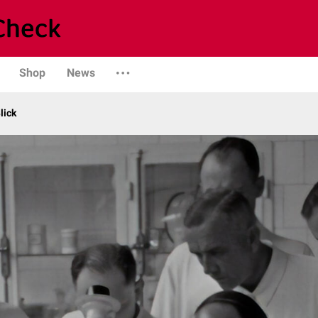
Shop
News
lick