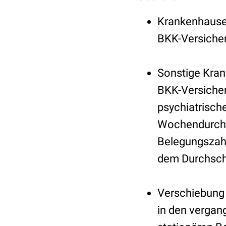
Krankenhausei
BKK-Versicher
Sonstige Kra
BKK-Versicher
psychiatrisch
Wochendurchsc
Belegungszahl
dem Durchschn
Verschiebung 
in den vergan