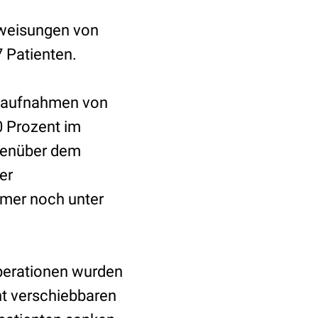
nweisungen von
 Patienten.
usaufnahmen von
0 Prozent im
genüber dem
er
mmer noch unter
perationen wurden
ht verschiebbaren