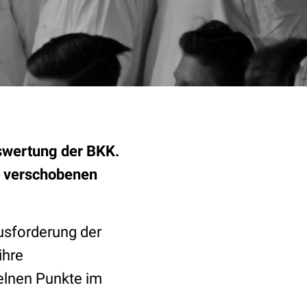
swertung der BKK.
d verschobenen
usforderung der
ihre
zelnen Punkte im