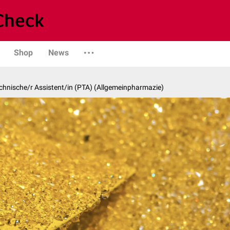
Shop
News
hnische/r Assistent/in (PTA) (Allgemeinpharmazie)