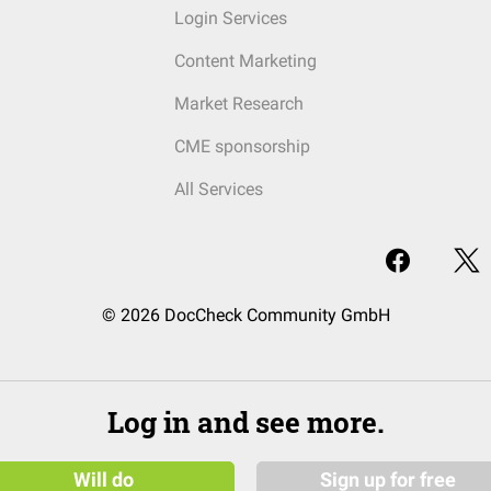
Login Services
Content Marketing
Market Research
CME sponsorship
All Services
© 2026 DocCheck Community GmbH
Log in and see more.
Will do
Sign up for free