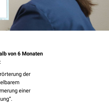
halb von 6 Monaten
:
rörterung der
telbarem
mmerung einer
kung“.