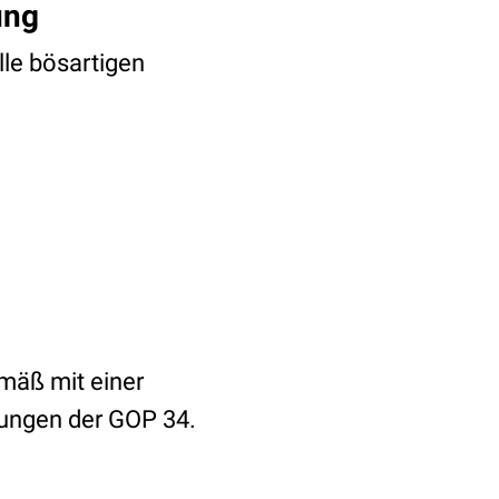
ung
lle bösartigen
emäß mit einer
gungen der GOP 34.