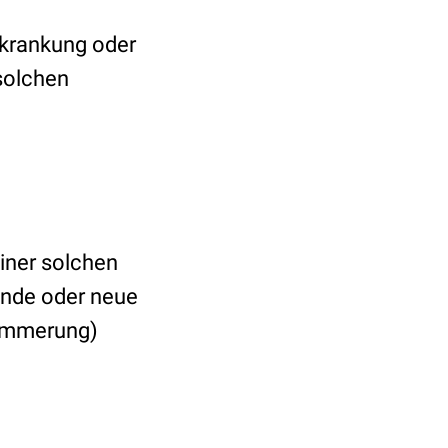
Erkrankung oder
solchen
einer solchen
nde oder neue
limmerung)