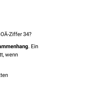
OÄ-Ziffer 34?
usammenhang
. Ein
tt, wenn
kten