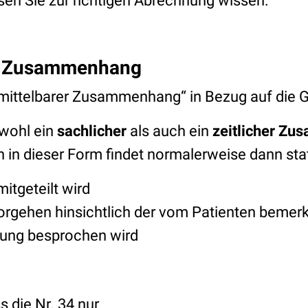
sen Sie zur richtigen Abrechnung wissen:
er Zusammenhang
ittelbarer Zusammenhang“ in Bezug auf die G
owohl ein
sachlicher
als auch ein
zeitlicher Z
 in dieser Form findet normalerweise dann sta
itgeteilt wird
orgehen hinsichtlich der vom Patienten bemer
ung besprochen wird
s die Nr. 34 nur