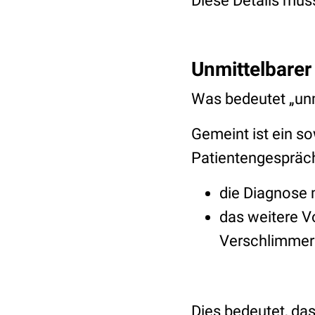
Diese Details müs
Unmittelbar
Was bedeutet „unm
Gemeint ist ein s
Patientengespräch
die Diagnose m
das weitere V
Verschlimmer
Dies bedeutet, das