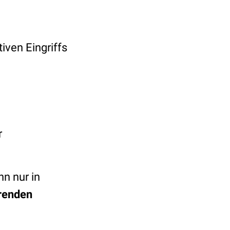
iven Eingriffs
r
nn nur in
renden