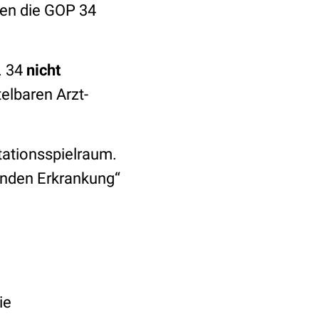
nen die GOP 34
. 34
nicht
elbaren Arzt-
tationsspielraum.
rnden Erkrankung“
ie