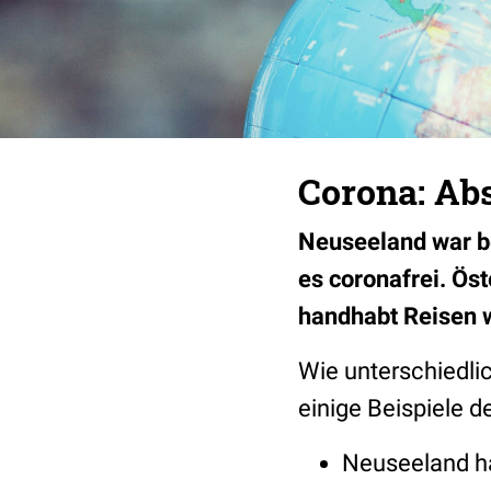
Corona: Ab
Neuseeland war be
es coronafrei. Ös
handhabt Reisen w
Wie unterschiedli
einige Beispiele d
Neuseeland ha