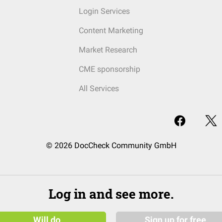
Login Services
Content Marketing
Market Research
CME sponsorship
All Services
© 2026 DocCheck Community GmbH
Log in and see more.
Will do
Sign up for free