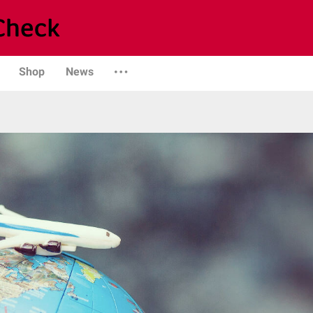
Shop
News