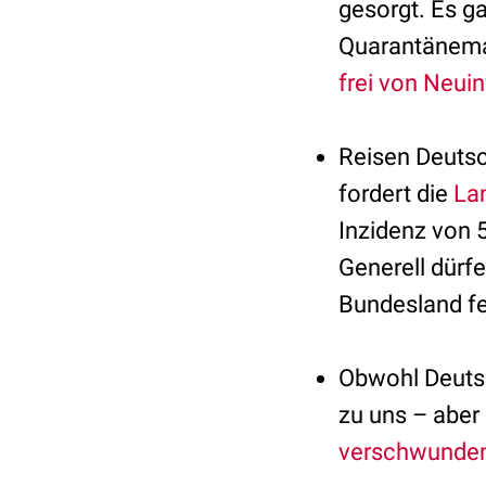
gesorgt. Es g
Quarantänemaß
frei von Neui
Reisen Deutsc
fordert die
La
Inzidenz von 
Generell dürf
Bundesland fe
Obwohl Deutsc
zu uns – aber
verschwunde