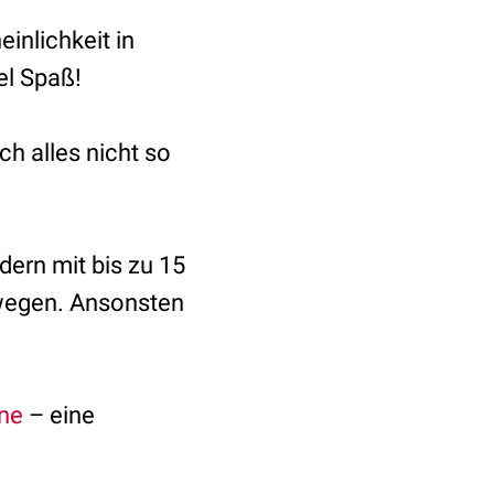
inlichkeit in
el Spaß!
h alles nicht so
dern mit bis zu 15
ewegen. Ansonsten
äne
– eine