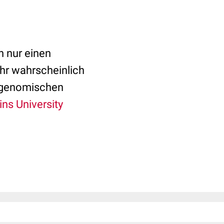
 nur einen
ehr wahrscheinlich
ur genomischen
ns University