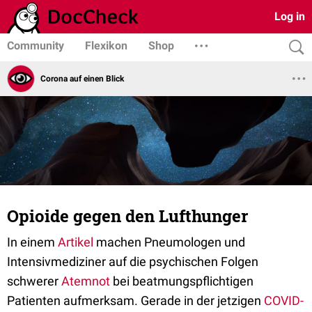
Log in
Community
Flexikon
Shop
Corona auf einen Blick
Opioide gegen den Lufthunger
In einem
Artikel
machen Pneumologen und
Intensivmediziner auf die psychischen Folgen
schwerer
Atemnot
bei beatmungspflichtigen
Patienten aufmerksam. Gerade in der jetzigen
COVID-