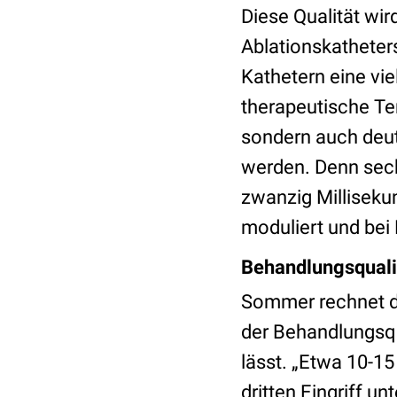
Diese Qualität wir
Ablationskatheters
Kathetern eine vie
therapeutische Tem
sondern auch deut
werden. Denn sech
zwanzig Milliseku
moduliert und bei
Behandlungsquali
Sommer rechnet da
der Behandlungsqu
lässt. „Etwa 10-1
dritten Eingriff u