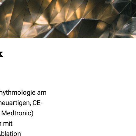
k
/Rhythmologie am
euartigen, CE-
: Medtronic)
n mit
blation