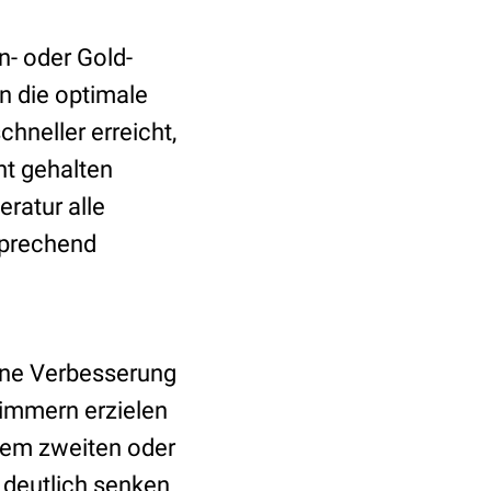
n- oder Gold-
nn die optimale
hneller erreicht,
nt gehalten
ratur alle
sprechend
ine Verbesserung
limmern erzielen
inem zweiten oder
g deutlich senken