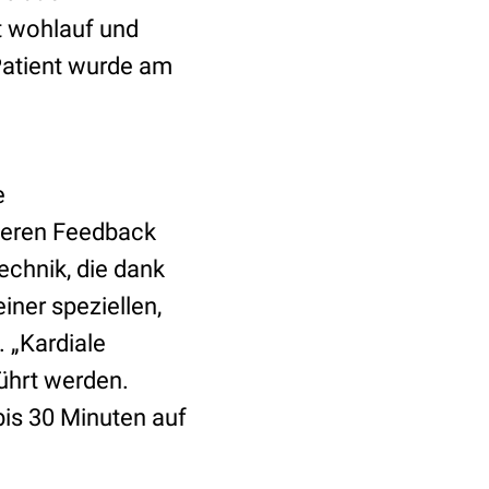
t wohlauf und
Patient wurde am
e
lleren Feedback
echnik, die dank
ner speziellen,
 „Kardiale
ührt werden.
bis 30 Minuten auf