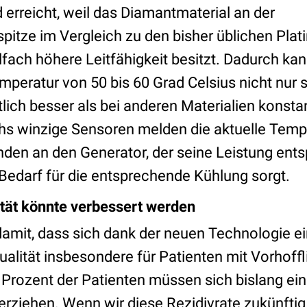
d erreicht, weil das Diamantmaterial an der
pitze im Vergleich zu den bisher üblichen Plati
lfach höhere Leitfähigkeit besitzt. Dadurch ka
peratur von 50 bis 60 Grad Celsius nicht nur sc
lich besser als bei anderen Materialien konsta
s winzige Sensoren melden die aktuelle Tempe
nden an den Generator, der seine Leistung ent
 Bedarf für die entsprechende Kühlung sorgt.
tät könnte verbessert werden
mit, dass sich dank der neuen Technologie e
alität insbesondere für Patienten mit Vorhoff
5 Prozent der Patienten müssen sich bislang e
nterziehen. Wenn wir diese Rezidivrate zukünfti