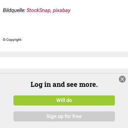
Bildquelle:
StockSnap, pixabay
© Copyright
Log in and see more.
DocCheck
About Us
Will do
Investor Relations
Sign up for free
Press