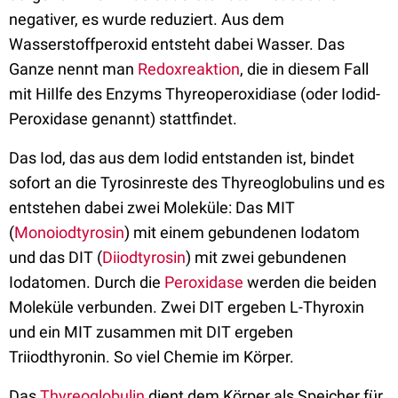
negativer, es wurde reduziert. Aus dem
Wasserstoffperoxid entsteht dabei Wasser. Das
Ganze nennt man
Redoxreaktion
, die in diesem Fall
mit HiIlfe des Enzyms Thyreoperoxidiase (oder Iodid-
Peroxidase genannt) stattfindet.
Das Iod, das aus dem Iodid entstanden ist, bindet
sofort an die Tyrosinreste des Thyreoglobulins und es
entstehen dabei zwei Moleküle: Das MIT
(
Monoiodtyrosin
) mit einem gebundenen Iodatom
und das DIT (
Diiodtyrosin
) mit zwei gebundenen
Iodatomen. Durch die
Peroxidase
werden die beiden
Moleküle verbunden. Zwei DIT ergeben L-Thyroxin
und ein MIT zusammen mit DIT ergeben
Triiodthyronin. So viel Chemie im Körper.
Das
Thyreoglobulin
dient dem Körper als Speicher für