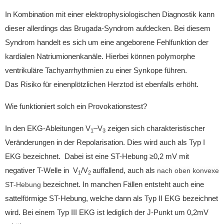
In Kombination mit einer elektrophysiologischen Diagnostik kann
dieser allerdings das Brugada-Syndrom aufdecken.
Bei diesem
Syndrom handelt es sich um eine angeborene Fehlfunktion der
kardialen
Natriumionenkanäle
. Hierbei können
polymorphe
ventrikuläre Tachyarrhythmien
zu einer Synkope führen.
Das
Risiko für einenplötzlichen Herztod ist ebenfalls erhöht.
Wie funktioniert solch ein Provokationstest?
In den
EKG-Ableitungen
V
–V
zeigen sich charakteristischer
1
3
Veränderungen in der Repolarisation.
Dies wird auch als Typ I
EKG bezeichnet. Dabei ist eine ST-Hebung ≥0,2 mV mit
negativer T-Welle
in V
/V
auffallend, auch als
nach oben konvexe
1
2
bezeichnet. In manchen Fällen entsteht auch eine
ST-Hebung
sattelförmige ST-Hebung, welche dann als Typ II EKG bezeichnet
wird. Bei einem Typ III EKG ist lediglich der J-Punkt um 0,2mV