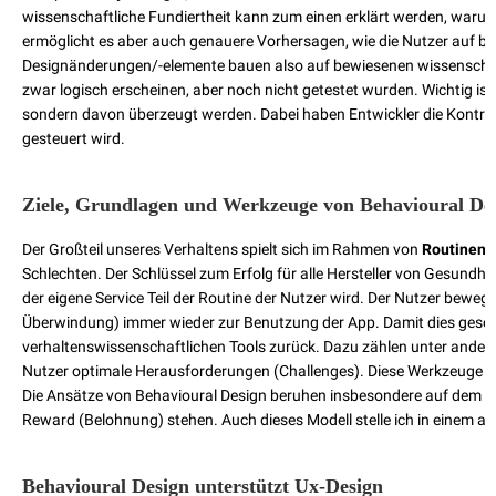
wissenschaftliche Fundiertheit kann zum einen erklärt werden, waru
ermöglicht es aber auch genauere Vorhersagen, wie die Nutzer auf b
Designänderungen/-elemente bauen also auf bewiesenen wissenschaft
zwar logisch erscheinen, aber noch nicht getestet wurden. Wichtig is
sondern davon überzeugt werden. Dabei haben Entwickler die Kontrolle
gesteuert wird.
Ziele, Grundlagen und Werkzeuge von Behavioural De
Der Großteil unseres Verhaltens spielt sich im Rahmen von
Routinen
a
Schlechten. Der Schlüssel zum Erfolg für alle Hersteller von Gesundhei
der eigene Service Teil der Routine der Nutzer wird. Der Nutzer beweg
Überwindung) immer wieder zur Benutzung der App. Damit dies geschie
verhaltenswissenschaftlichen Tools zurück. Dazu zählen unter ander
Nutzer optimale Herausforderungen (Challenges). Diese Werkzeuge ste
Die Ansätze von Behavioural Design beruhen insbesondere auf dem
C
Reward (Belohnung) stehen. Auch dieses Modell stelle ich in einem an
Behavioural Design unterstützt Ux-Design