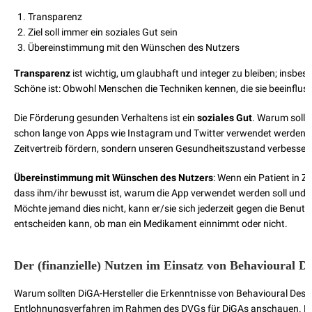
Transparenz
Ziel soll immer ein soziales Gut sein
Übereinstimmung mit den Wünschen des Nutzers
Transparenz
ist wichtig, um glaubhaft und integer zu bleiben; insb
Schöne ist: Obwohl Menschen die Techniken kennen, die sie beeinflus
Die Förderung gesunden Verhaltens ist ein
soziales Gut
. Warum sollt
schon lange von Apps wie Instagram und Twitter verwendet werden nic
Zeitvertreib fördern, sondern unseren Gesundheitszustand verbesser
Übereinstimmung mit Wünschen des Nutzers
: Wenn ein Patient in 
dass ihm/ihr bewusst ist, warum die App verwendet werden soll und m
Möchte jemand dies nicht, kann er/sie sich jederzeit gegen die Benut
entscheiden kann, ob man ein Medikament einnimmt oder nicht.
Der (finanzielle) Nutzen im Einsatz von Behavioural D
Warum sollten DiGA-Hersteller die Erkenntnisse von Behavioural De
Entlohnungsverfahren im Rahmen des DVGs für DiGAs anschauen. Nac