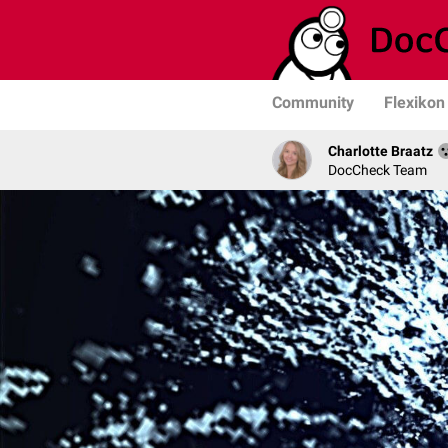
Community
Flexikon
Charlotte Braatz
DocCheck Team