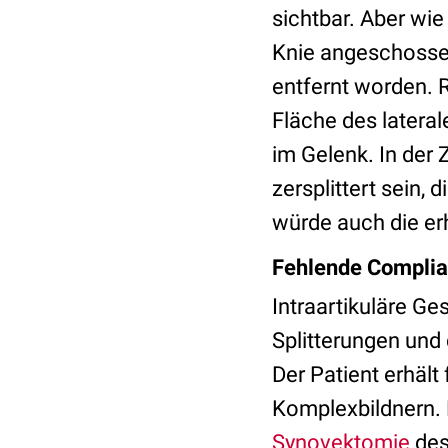
sichtbar. Aber wie
Knie angeschossen
entfernt worden. R
Fläche des latera
im Gelenk. In der 
zersplittert sein,
würde auch die er
Fehlende Compli
Intraartikuläre G
Splitterungen und
Der Patient erhält
Komplexbildnern. D
Synovektomie
des