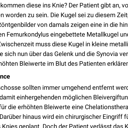
 kommen diese ins Knie? Der Patient gibt an, v
 worden zu sein. Die Kugel sei zu diesem Zeit
öntgenbilder von damals zeigen eine in die hi
len Femurkondylus eingebettete Metallkugel u
Zwischenzeit muss diese Kugel in kleine metal
 die sich nun über das Gelenk und die Synovia ve
höhten Bleiwerte im Blut des Patienten erkläre
ance
eschosse sollten immer umgehend entfernt wer
 damit einhergehenden möglichen Bleivergiftu
 für die erhöhten Bleiwerte eine Chelationsther
arüber hinaus wird ein chirurgischer Eingriff f
 Knies geplant. Doch der Patient verlässt das