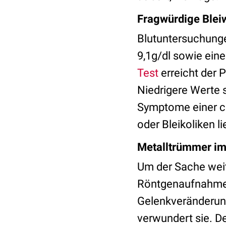
Fragwürdige Blei
Blutuntersuchung
9,1g/dl sowie eine
Test
erreicht der 
Niedrigere Werte 
Symptome einer 
oder Bleikoliken l
Metalltrümmer im
Um der Sache weit
Röntgenaufnahmen
Gelenkveränderung
verwundert sie. D