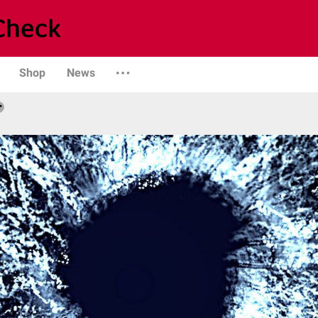
Shop
News