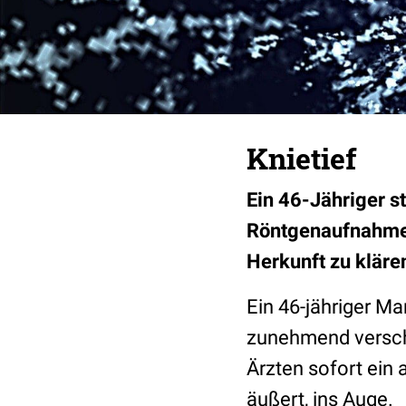
Knietief
Ein 46-Jähriger s
Röntgenaufnahmen
Herkunft zu kläre
Ein 46-jähriger Ma
zunehmend verschl
Ärzten sofort ein 
äußert, ins Auge.