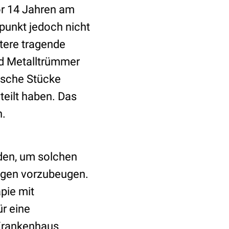
or 14 Jahren am
punkt jedoch nicht
ntere tragende
nd Metalltrümmer
lische Stücke
rteilt haben. Das
n.
den, um solchen
ngen vorzubeugen.
apie mit
ür eine
 Krankenhaus