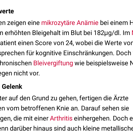
werte
en zeigen eine
mikrozytäre Anämie
bei einem 
n erhöhten Bleigehalt im Blut bei 182μg/dl. Im
Patient einen Score von 24, wobei die Werte von
sprechen für kognitive Einschränkungen. Doch
chronischen
Bleivergiftung
wie beispielsweise 
iegen nicht vor.
 Gelenk
er auf den Grund zu gehen, fertigen die Ärzte
 vom betroffenen Knie an. Darauf sehen sie
en, die mit einer
Arthritis
einhergehen. Doch e
enn darüber hinaus sind auch kleine metallisc