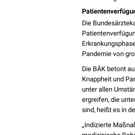
Patientenverfügu
Die Bundesärzteka
Patientenverfügun
Erkrankungsphase
Pandemie von gro
Die BÄK betont au
Knappheit und Pan
unter allen Umst
ergreifen, die unt
sind, heißt es in 
„Indizierte Maßn