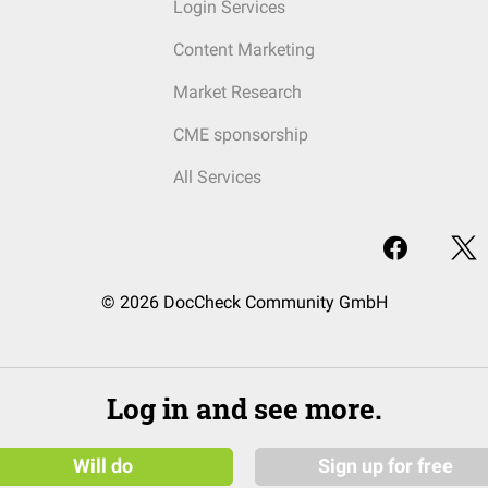
Login Services
Content Marketing
Market Research
CME sponsorship
All Services
© 2026 DocCheck Community GmbH
Log in and see more.
Will do
Sign up for free