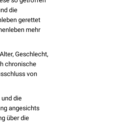
iese so getroffen
und die
leben gerettet
chenleben mehr
Alter, Geschlecht,
ch chronische
usschluss von
 und die
dung angesichts
g über die