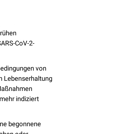
frühen
SARS-CoV-2-
 Bedingungen von
en Lebenserhaltung
e Maßnahmen
mehr indiziert
eine begonnene