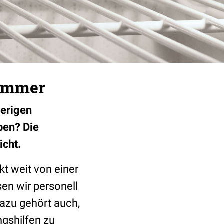
Kammer
ierigen
ben? Die
icht.
t weit von einer
en wir personell
Dazu gehört auch,
ngshilfen zu