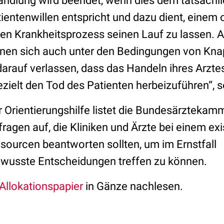
ndlung wird beendet, wenn dies dem tatsächl
entenwillen entspricht und dazu dient, einem
n Krankheitsprozess seinen Lauf zu lassen. Al
nen sich auch unter den Bedingungen von Kna
arauf verlassen, dass das Handeln ihres Arzte
gezielt den Tod des Patienten herbeizuführen“, 
r Orientierungshilfe listet die Bundesärzteka
ragen auf, die Kliniken und Ärzte bei einem ex
sourcen beantworten sollten, um im Ernstfall
wusste Entscheidungen treffen zu können.
Allokationspapier
in Gänze nachlesen.