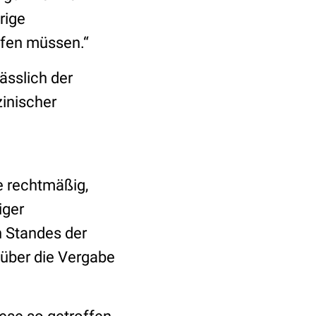
rige
ffen müssen.“
ässlich der
zinischer
 rechtmäßig,
iger
n Standes der
über die Vergabe