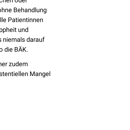
ichen oder
 ohne Behandlung
le Patientinnen
ppheit und
s niemals darauf
so die BÄK.
mmer zudem
istentiellen Mangel