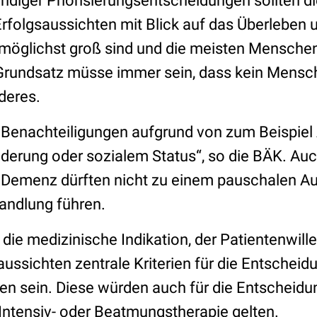
ndiger Priorisierungsentscheidungen sollten d
rfolgsaussichten mit Blick auf das Überleben 
öglichst groß sind und die meisten Menschen
Grundsatz müsse immer sein, dass kein Mens
nderes.
 Benachteiligungen aufgrund von zum Beispiel 
inderung oder sozialem Status“, so die BÄK. Au
 Demenz dürften nicht zu einem pauschalen A
handlung führen.
ie medizinische Indikation, der Patientenwille
aussichten zentrale Kriterien für die Entschei
n sein. Diese würden auch für die Entscheidun
 Intensiv- oder Beatmungstherapie gelten.