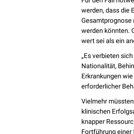
Für den Fall notwe
werden, dass die E
Gesamtprognose m
werden könnten. 
wert sei als ein a
„Es verbieten sich
Nationalität, Beh
Erkrankungen wie
erforderlicher Be
Vielmehr müssten d
klinischen Erfolgs
knapper Ressource
Fortführung einer