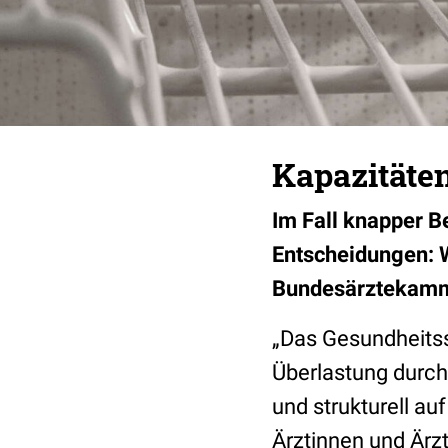
Kapazitäte
Im Fall knapper B
Entscheidungen: W
Bundesärztekammer
„Das Gesundheitss
Überlastung durch
und strukturell au
Ärztinnen und Ärzt