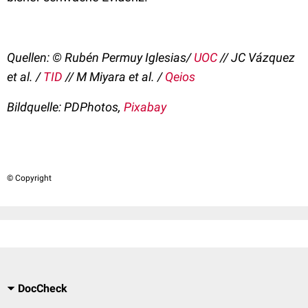
Quellen: © Rubén Permuy Iglesias/
UOC
// JC Vázquez
et al. /
TID
// M Miyara et al. /
Qeios
Bildquelle: PDPhotos,
Pixabay
© Copyright
DocCheck