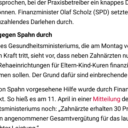
esprochen, bei der Praxisbetreiber ein knappes 
önnen. Finanzminister Olaf Scholz (SPD) setzte
uzahlendes Darlehen durch.
 gegen Spahn durch
es Gesundheitsministeriums, die am Montag ve
 Kraft tritt, sieht vor, dass neben Zahnärzten 
ehaeinrichtungen für Eltern-Kind-Kuren finanzi
n sollen. Der Grund dafür sind einbrechende
von Spahn vorgesehene Hilfe wurde durch Fina
t. So hieß es am 11. April in einer
Mitteilung
de
ministeriums noch: „Zahnärzte erhalten 30 Pr
en angenommener Gesamtvergütung für das la