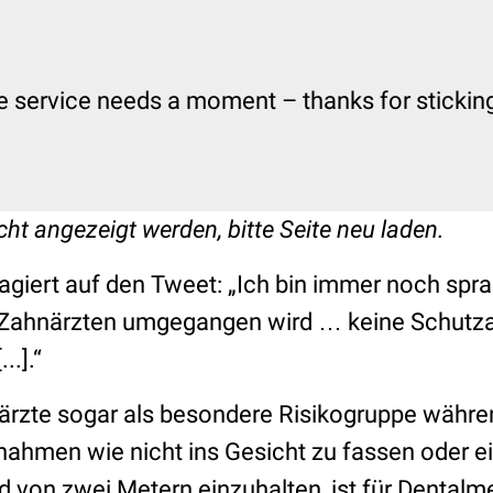
e service needs a moment – thanks for sticking 
cht angezeigt werden, bitte Seite neu laden.
agiert auf den Tweet: „Ich bin immer noch spra
#Zahnärzten umgegangen wird … keine Schutza
..].“
ärzte sogar als besondere Risikogruppe währe
ahmen wie nicht ins Gesicht zu fassen oder e
 von zwei Metern einzuhalten, ist für Dentalme