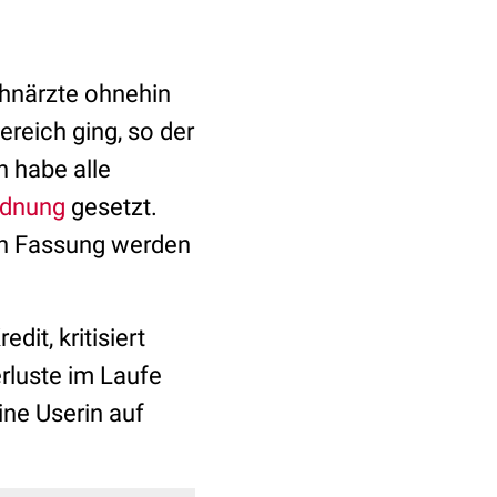
ahnärzte ohnehin
reich ging, so der
n habe alle
rdnung
gesetzt.
en Fassung werden
dit, kritisiert
rluste im Laufe
ine Userin auf