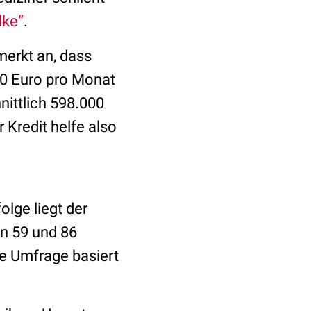
lke“
.
erkt an, dass
00 Euro pro Monat
ittlich 598.000
 Kredit helfe also
lge liegt der
n 59 und 86
e Umfrage basiert