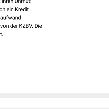
 ihren Unmut:
h ein Kredit
ieaufwand
von der KZBV. Die
t.