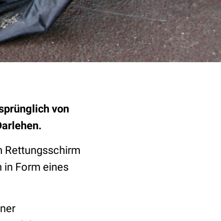
rsprünglich von
Darlehen.
m Rettungsschirm
n in Form eines
iner