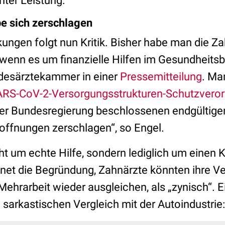
hter Leistung.“
e sich zerschlagen
kungen folgt nun Kritik. Bisher habe man die Z
wenn es um finanzielle Hilfen im Gesundheitsbe
ndesärztekammer in einer
Pressemitteilung
. Ma
RS-CoV-2-Versorgungsstrukturen-Schutzvero
der Bundesregierung beschlossenen endgültig
offnungen zerschlagen“, so Engel.
t um echte Hilfe, sondern lediglich um einen Kre
net die Begründung, Zahnärzte könnten ihre Ve
ehrarbeit wieder ausgleichen, als „zynisch“. E
n sarkastischen Vergleich mit der Autoindustrie: