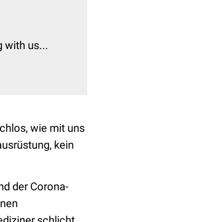
with us...
chlos, wie mit uns
usrüstung, kein
nd der Corona-
inen
diziner schlicht