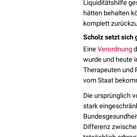
Liquiditätshilfe g
hätten behalten k
komplett zurückz
Scholz setzt sich
Eine
Verordnung
d
wurde und heute in
Therapeuten und R
vom Staat bekomme
Die ursprünglich 
stark eingeschränk
Bundesgesundheits
Differenz zwisch