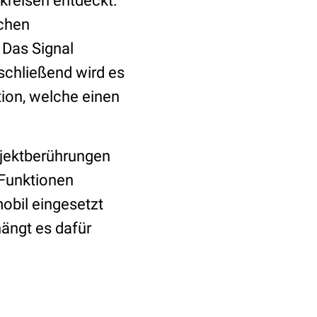
tkreisen entdeckt.
schen
 Das Signal
schließend wird es
tion, welche einen
bjektberührungen
 Funktionen
mobil eingesetzt
hängt es dafür