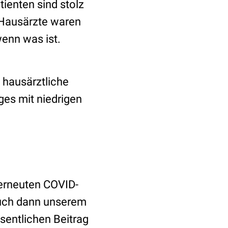
ienten sind stolz
r Hausärzte waren
wenn was ist.
 hausärztliche
ges mit niedrigen
 erneuten COVID-
auch dann unserem
esentlichen Beitrag