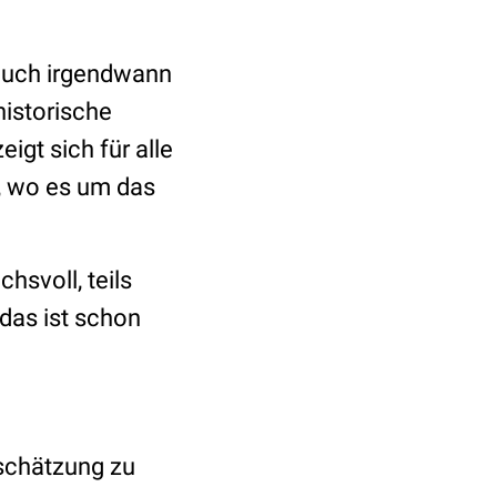
 auch irgendwann
historische
gt sich für alle
t, wo es um das
hsvoll, teils
 das ist schon
schätzung zu