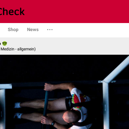
Shop
News
p
e Medizin - allgemein)