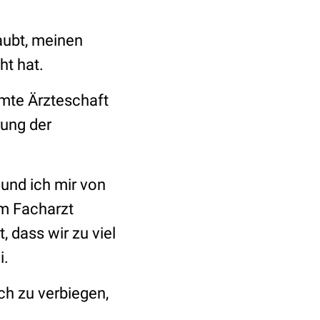
laubt, meinen
ht hat.
samte Ärzteschaft
rung der
 und ich mir von
um Facharzt
, dass wir zu viel
i.
ch zu verbiegen,