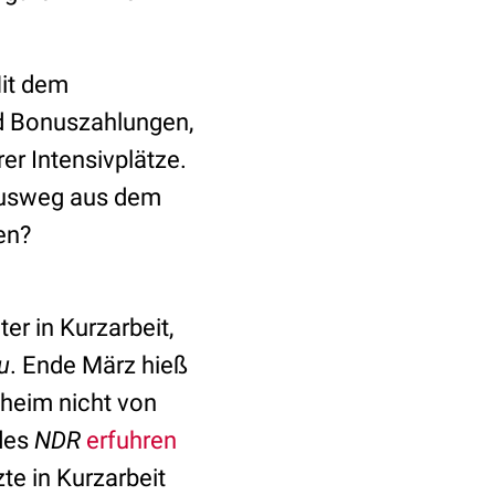
Mit dem
nd Bonuszahlungen,
er Intensivplätze.
 Ausweg aus dem
en?
er in Kurzarbeit,
u
. Ende März hieß
nheim nicht von
 des
NDR
erfuhren
te in Kurzarbeit