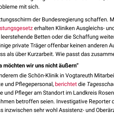
robleme mit sich.
Rettungsschirm der Bundesregierung schaffen. 
stungsgesetz
erhalten Kliniken Ausgleichs- u
 leerstehende Betten oder die Schaffung weiter
nige private Träger offenbar keinen anderen
ass als über Kurzarbeit. Wie passt das zusamm
 möchten wir uns nicht äußern“
nderem die Schön-Klinik in Vogtareuth Mitarbeit
te und Pflegepersonal,
berichtet
die
Tagesscha
te und Pfleger am Standort im Landkreis Rose
men betroffen seien. Investigative Reporter
ss inzwischen sehr wohl Assistenz- und Oberärz