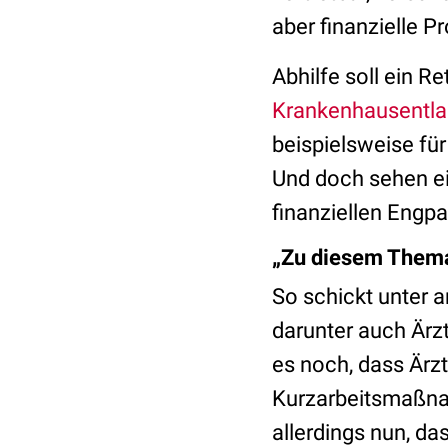
aber finanzielle P
Abhilfe soll ein 
Krankenhausentla
beispielsweise für
Und doch sehen ei
finanziellen Engp
„Zu diesem Thema
So schickt unter a
darunter auch Ärz
es noch, dass Ärz
Kurzarbeitsmaßnah
allerdings nun, da