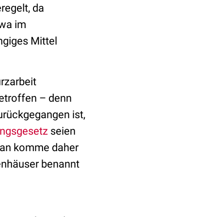
regelt, da
twa im
ngiges Mittel
rzarbeit
betroffen – denn
zurückgegangen ist,
ungsgesetz
seien
 Man komme daher
nkenhäuser benannt