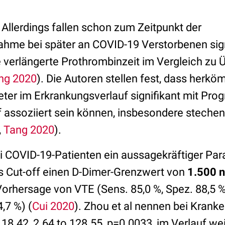
 Allerdings fallen schon zum Zeitpunkt der
me bei später an COVID-19 Verstorbenen sign
 verlängerte Prothrombinzeit im Vergleich zu 
ng 2020
). Die Autoren stellen fest, dass herk
er im Erkrankungsverlauf signifikant mit Pro
f assoziiert sein können, insbesondere stechen
,
Tang 2020
).
i COVID-19-Patienten ein aussagekräftiger Par
als Cut-off einen D-Dimer-Grenzwert von
1.500 
Vorhersage von VTE (Sens. 85,0 %, Spez. 88,5 %
,7 %) (
Cui 2020
). Zhou et al nennen bei Kra
18.42, 2.64 to 128.55, p=0.0033, im Verlauf wei