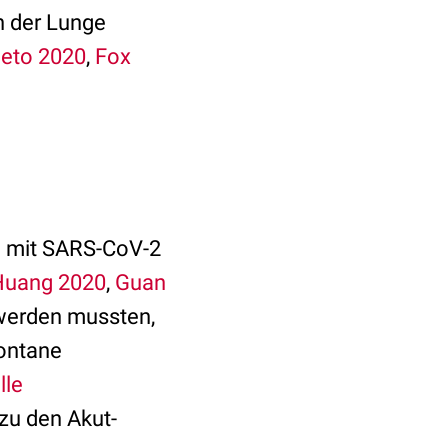
 der Lunge
Neto 2020
,
Fox
 mit SARS-CoV-2
Huang 2020
,
Guan
 werden mussten,
pontane
lle
zu den Akut-