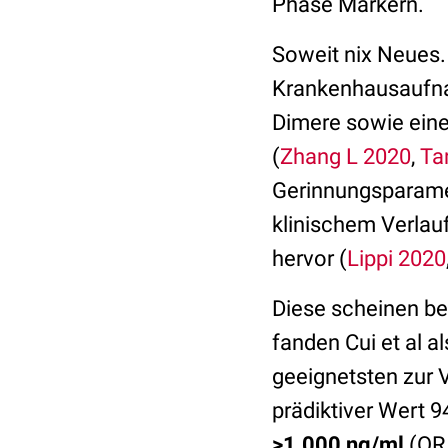
Phase Markern.
Soweit nix Neues.
Krankenhausaufnah
Dimere sowie eine
(
Zhang L 2020
,
Ta
Gerinnungsparamet
klinischem Verlau
hervor (
Lippi 2020
Diese scheinen be
fanden Cui et al 
geeignetsten zur 
prädiktiver Wert 94
>1.000 ng/ml
(OR 