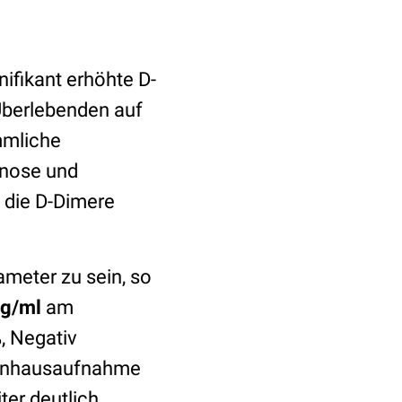
ifikant erhöhte D-
Überlebenden auf
ömmliche
gnose und
 die D-Dimere
ameter zu sein, so
ng/ml
am
, Negativ
nkenhausaufnahme
ter deutlich