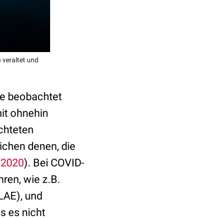
 veraltet und
ne beobachtet
it ohnehin
chteten
chen denen, die
 2020
). Bei COVID-
ren, wie z.B.
LAE), und
s es nicht