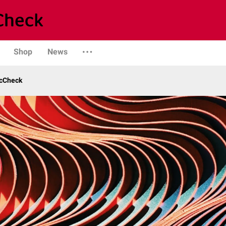
Shop
News
cCheck