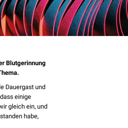
er Blutgerinnung
Thema.
e Dauergast und
 dass einige
r gleich ein, und
rstanden habe,