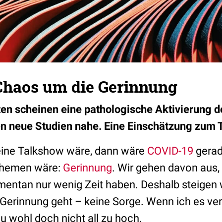
Chaos um die Gerinnung
n scheinen eine pathologische Aktivi
erung d
n neue Studien nahe. Eine
Einschätzung zum 
ine Talkshow wäre, dann wäre
COVID-19
gerad
 Themen wäre:
Gerinnung
. Wir gehen davon aus,
entan nur wenig Zeit haben. Deshalb steigen wi
erinnung geht – keine Sorge. Wenn ich es ve
u wohl doch nicht all zu hoch.