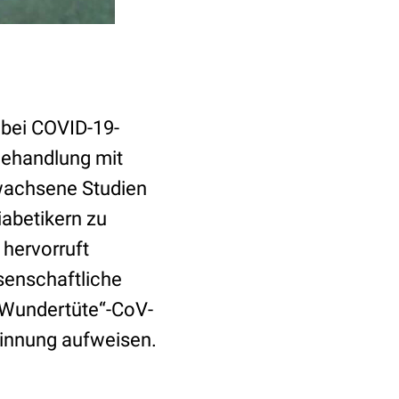
 bei COVID-19-
Behandlung mit
hwachsene Studien
iabetikern zu
 hervorruft
senschaftliche
e Wundertüte“-CoV-
erinnung aufweisen.