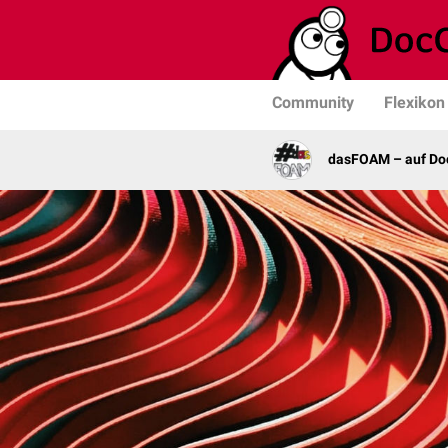
Community
Flexikon
dasFOAM – auf Do