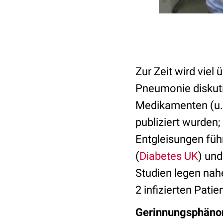
Zur Zeit wird vie
Pneumonie diskuti
Medikamenten (u
publiziert wurden;
Entgleisungen füh
(
Diabetes UK
) und
Studien legen nah
2 infizierten Pati
Gerinnungsphänom