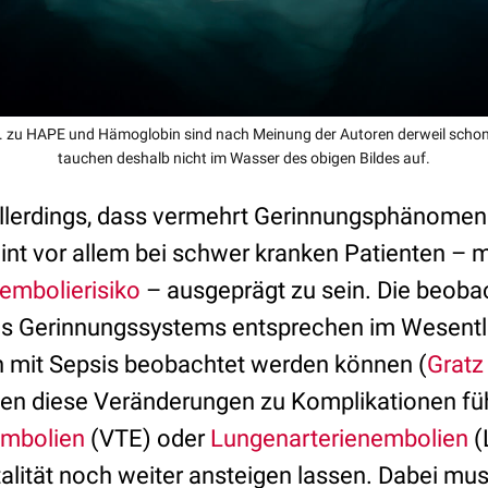
. zu HAPE und Hämoglobin sind nach Meinung der Autoren derweil schon
tauchen deshalb nicht im Wasser des obigen Bildes auf.
 allerdings, dass vermehrt Gerinnungsphänome
int vor allem bei schwer kranken Patienten – m
mbolierisiko
– ausgeprägt zu sein. Die beoba
s Gerinnungssystems entsprechen im Wesentli
n mit Sepsis beobachtet werden können (
Gratz
en diese Veränderungen zu Komplikationen füh
mbolien
(VTE) oder
Lungenarterienembolien
(
alität noch weiter ansteigen lassen. Dabei mus