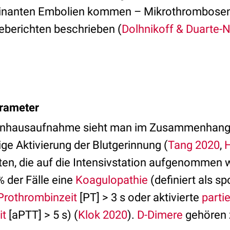
minanten Embolien kommen – Mikrothrombosen
eberichten beschrieben (
Dolhnikoff & Duarte-
rameter
kenhausaufnahme sieht man im Zusammenhang
lige Aktivierung der Blutgerinnung (
Tang 2020
,
nten, die auf die Intensivstation aufgenommen
% der Fälle eine
Koagulopathie
(definiert als s
Prothrombinzeit
[PT] > 3 s oder aktivierte
partie
it
[aPTT] > 5 s) (
Klok 2020
).
D-Dimere
gehören 