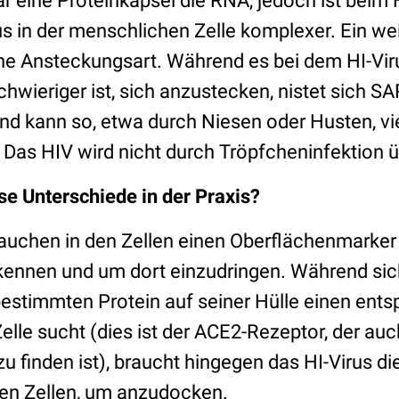
r eine Proteinkapsel die RNA, jedoch ist beim 
 in der menschlichen Zelle komplexer. Ein weit
che Ansteckungsart. Während es bei dem HI-Vir
chwieriger ist, sich anzustecken, nistet sich 
d kann so, etwa durch Niesen oder Husten, viel
. Das HIV wird nicht durch Tröpfcheninfektion 
e Unterschiede in der Praxis?
brauchen in den Zellen einen Oberflächenmarke
rkennen und um dort einzudringen. Während si
estimmten Protein auf seiner Hülle einen ent
elle sucht (dies ist der ACE2-Rezeptor, der au
u finden ist), braucht hingegen das HI-Virus d
den Zellen, um anzudocken.