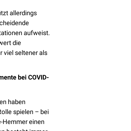
zt allerdings
scheidende
tationen aufweist.
wert die
viel seltener als
mente bei COVID-
ren haben
olle spielen – bei
se-Hemmer einen