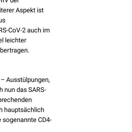
HIV der
erer Aspekt ist
us
SARS-CoV-2 auch im
 leichter
übertragen.
r – Ausstülpungen,
ch nun das SARS-
sprechenden
ch hauptsächlich
ie sogenannte CD4-