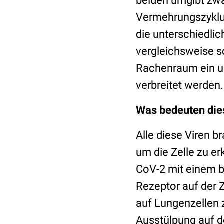
beiden umgibt zwa
Vermehrungszyklus
die unterschiedli
vergleichsweise s
Rachenraum ein un
verbreitet werden
Was bedeuten dies
Alle diese Viren 
um die Zelle zu e
CoV-2 mit einem b
Rezeptor auf der Z
auf Lungenzellen z
Ausstülpung auf 