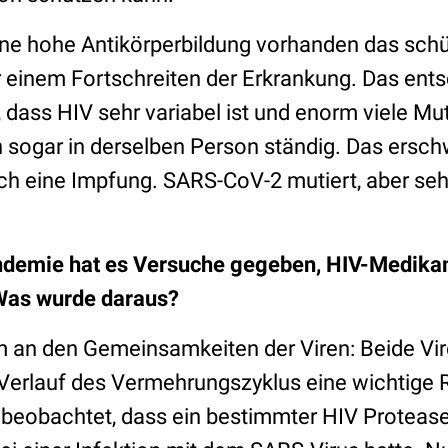
ine hohe Antikörperbildung vorhanden das schüt
r einem Fortschreiten der Erkrankung. Das ent
, dass HIV sehr variabel ist und enorm viele Mu
h sogar in derselben Person ständig. Das ersch
ch eine Impfung. SARS-CoV-2 mutiert, aber sehr 
ndemie hat es Versuche gegeben, HIV-Medika
Was wurde daraus?
m an den Gemeinsamkeiten der Viren: Beide Vi
Verlauf des Vermehrungszyklus eine wichtige R
beobachtet, dass ein bestimmter HIV Protea