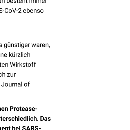
Nun besteht immer
RS-CoV-2 ebenso
s günstiger waren,
ne kürzlich
ten Wirkstoff
ch zur
 Journal of
nen Protease-
nterschiedlich. Das
ment bei SARS-