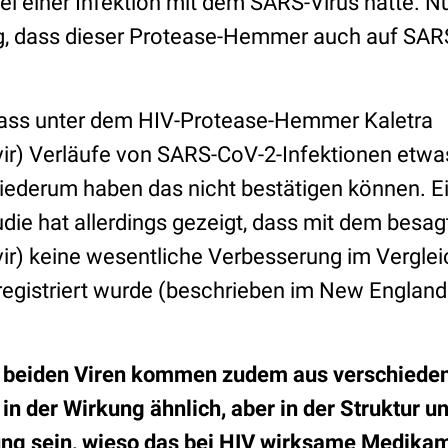
bei einer Infektion mit dem SARS-Virus hatte. 
g, dass dieser Protease-Hemmer auch auf SA
dass unter dem HIV-Protease-Hemmer Kaletra
vir) Verläufe von SARS-CoV-2-Infektionen etwa
iederum haben das nicht bestätigen können. Ei
udie hat allerdings gezeigt, dass mit dem besag
vir) keine wesentliche Verbesserung im Verglei
registriert wurde (beschrieben im New England
r beiden Viren kommen zudem aus verschiede
 in der Wirkung ähnlich, aber in der Struktur u
ung sein, wieso das bei HIV wirksame Medika