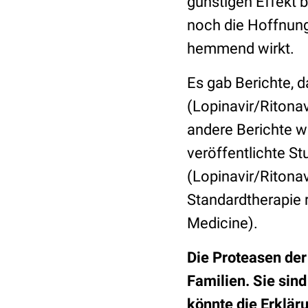
günstigen Effekt 
noch die Hoffnun
hemmend wirkt.
Es gab Berichte, 
(Lopinavir/Ritona
andere Berichte w
veröffentlichte St
(Lopinavir/Ritona
Standardtherapie 
Medicine).
Die Proteasen de
Familien. Sie sind
könnte die Erklär