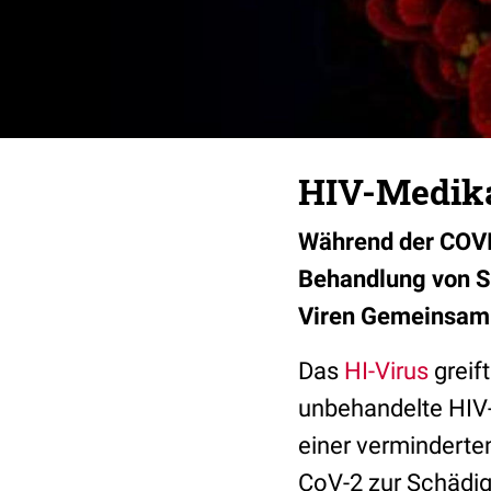
HIV-Medika
Während der COVI
Behandlung von S
Viren Gemeinsamk
Das
HI-Virus
greif
unbehandelte HIV-
einer verminderte
CoV-2 zur Schädig