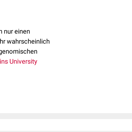
 nur einen
ehr wahrscheinlich
ur genomischen
ns University