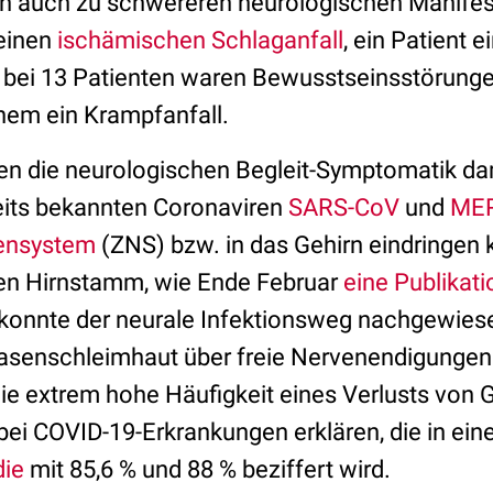
n auch zu schwereren neurologischen Manifest
 einen
ischämischen Schlaganfall
, ein Patient e
, bei 13 Patienten waren Bewusstseinsstörung
nem ein Krampfanfall.
ren die neurologischen Begleit-Symptomatik da
eits bekannten Coronaviren
SARS-CoV
und
ME
vensystem
(ZNS) bzw. in das Gehirn eindringen 
den Hirnstamm, wie Ende Februar
eine Publikati
 konnte der neurale Infektionsweg nachgewies
Nasenschleimhaut über freie Nervenendigungen
ie extrem hohe Häufigkeit eines Verlusts von 
i COVID-19-Erkrankungen erklären, die in ein
die
mit 85,6 % und 88 % beziffert wird.