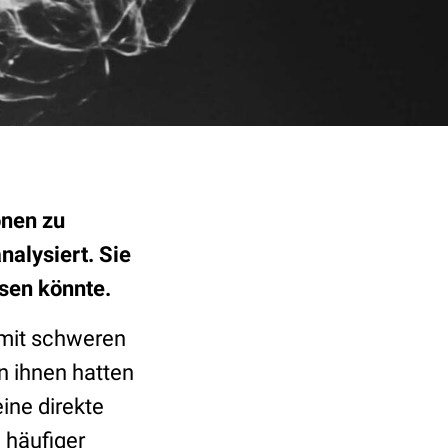
onen zu
alysiert. Sie
ösen könnte.
mit schweren
n ihnen hatten
ine direkte
 häufiger