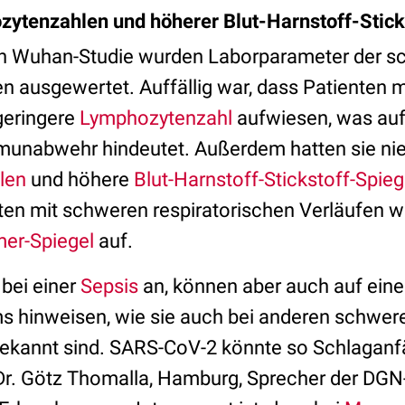
ytenzahlen und höherer Blut-Harnstoff-Stick
en Wuhan-Studie wurden Laborparameter der s
n ausgewertet. Auffällig war, dass Patienten 
eringere
Lymphozytenzahl
aufwiesen, was auf
unabwehr hindeutet. Außerdem hatten sie nie
len
und höhere
Blut-Harnstoff-Stickstoff-Spie
ten mit schweren respiratorischen Verläufen 
mer-Spiegel
auf.
 bei einer
Sepsis
an, können aber auch auf eine
 hinweisen, wie sie auch bei anderen schwer
bekannt sind. SARS-CoV-2 könnte so Schlaganfä
 Dr. Götz Thomalla, Hamburg, Sprecher der D