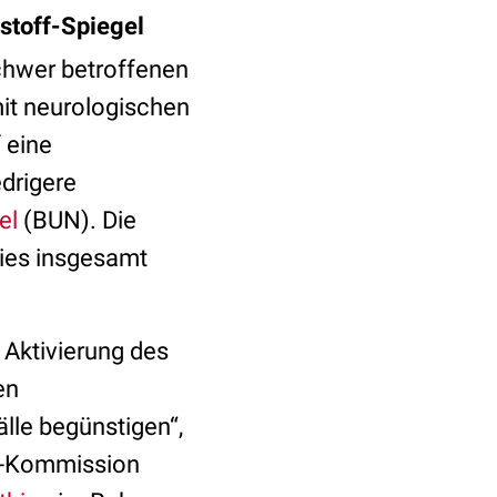
stoff-Spiegel
chwer betroffenen
mit neurologischen
 eine
drigere
gel
(BUN). Die
wies insgesamt
 Aktivierung des
en
lle begünstigen“,
GN-Kommission