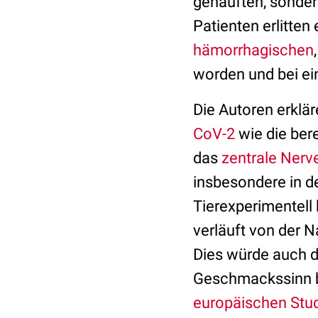
gehäuften, sonder
Patienten erlitten
hämorrhagischen
worden und bei ei
Die Autoren erklä
CoV-2
wie die ber
das
zentrale Ner
insbesondere in 
Tierexperimentell
verläuft von der 
Dies würde auch d
Geschmackssinn be
europäischen Stu