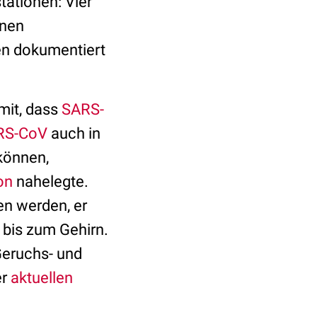
ationen: Vier
inen
en dokumentiert
mit, dass
SARS-
RS-CoV
auch in
können,
on
nahelegte.
en werden, er
 bis zum Gehirn.
Geruchs- und
er
aktuellen