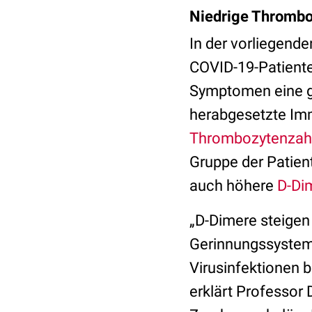
Niedrige Thromboz
In der vorliegend
COVID-19-Patiente
Symptomen eine g
herabgesetzte Imm
Thrombozytenzah
Gruppe der Patien
auch höhere
D-Di
„D-Dimere steigen
Gerinnungssystems
Virusinfektionen 
erklärt Professor