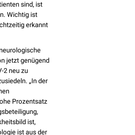
enten sind, ist
. Wichtig ist
chtzeitig erkannt
e neurologische
on jetzt genügend
V-2 neu zu
siedeln. „In der
chen
hohe Prozentsatz
sbeteiligung,
eitsbild ist,
logie ist aus der