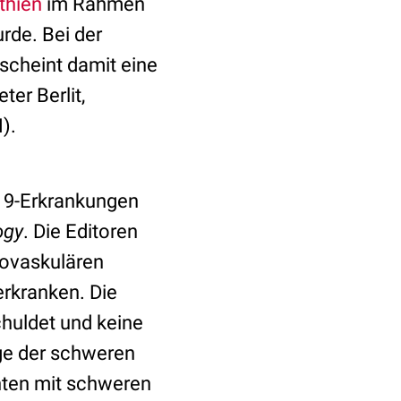
thien
im Rahmen
de. Bei der
scheint damit eine
ter Berlit,
).
-19-Erkrankungen
ogy
. Die Editoren
iovaskulären
erkranken. Die
huldet und keine
lge der schweren
enten mit schweren