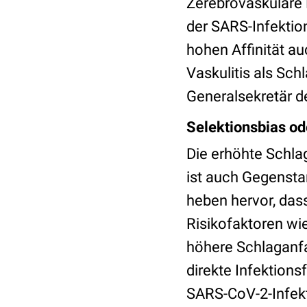
Zerebrovaskuläre E
der SARS-Infektio
hohen Affinität a
Vaskulitis als Sch
Generalsekretär d
Selektionsbias od
Die erhöhte Schla
ist auch Gegenst
heben hervor, das
Risikofaktoren wi
höhere Schlaganfa
direkte Infektions
SARS-CoV-2-Infekt