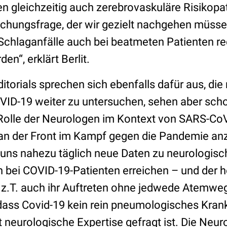
 gleichzeitig auch zerebrovaskuläre Risikopati
schungsfrage, der wir gezielt nachgehen müssen
 Schlaganfälle auch bei beatmeten Patienten re
en“, erklärt Berlit.
itorials sprechen sich ebenfalls dafür aus, di
OVID-19 weiter zu untersuchen, sehen aber sch
Rolle der Neurologen im Kontext von SARS-Co
an der Front im Kampf gegen die Pandemie anzu
s uns nahezu täglich neue Daten zu neurologis
bei COVID-19-Patienten erreichen – und der 
z.T. auch ihr Auftreten ohne jedwede Atemweg
dass Covid-19 kein rein pneumologisches Krankh
neurologische Expertise gefragt ist. Die Neuro