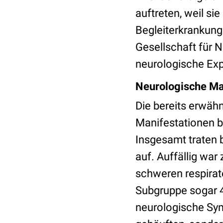
auftreten, weil si
Begleiterkrankung
Gesellschaft für 
neurologische Exp
Neurologische Man
Die bereits erwäh
Manifestationen b
Insgesamt traten 
auf. Auffällig wa
schweren respirato
Subgruppe sogar 4
neurologische Sym