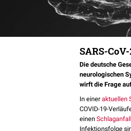
SARS-CoV-2
Die deutsche Gese
neurologischen S
wirft die Frage a
In einer
aktuellen 
COVID-19-Verläufe
einen
Schlaganfal
Infektionsfolge s