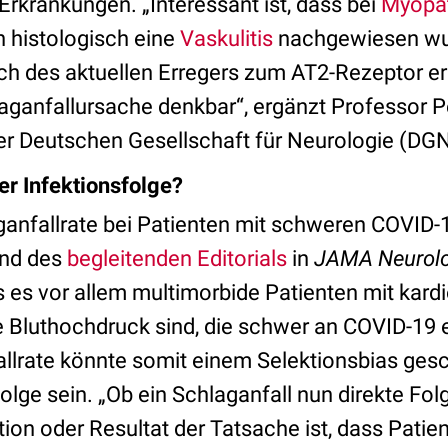
rkrankungen. „Interessant ist, dass bei
Myopa
n histologisch eine
Vaskulitis
nachgewiesen wur
uch des aktuellen Erregers zum AT2-Rezeptor er
laganfallursache denkbar“, ergänzt Professor Pe
er Deutschen Gesellschaft für Neurologie (DGN
er Infektionsfolge?
ganfallrate bei Patienten mit schweren COVID
and des
begleitenden Editorials
in
JAMA Neurol
s es vor allem multimorbide Patienten mit kard
e Bluthochdruck sind, die schwer an COVID-19 
llrate könnte somit einem Selektionsbias gesc
folge sein. „Ob ein Schlaganfall nun direkte Fo
ion oder Resultat der Tatsache ist, dass Pati