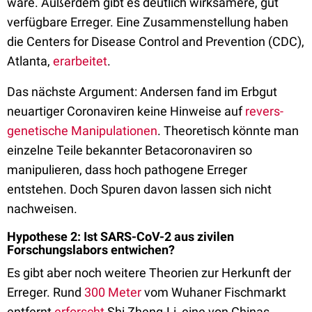
wäre. Außerdem gibt es deutlich wirksamere, gut
verfügbare Erreger. Eine Zusammenstellung haben
die Centers for Disease Control and Prevention (CDC),
Atlanta,
erarbeitet
.
Das nächste Argument: Andersen fand im Erbgut
neuartiger Coronaviren keine Hinweise auf
revers-
genetische Manipulationen
. Theoretisch könnte man
einzelne Teile bekannter Betacoronaviren so
manipulieren, dass hoch pathogene Erreger
entstehen. Doch Spuren davon lassen sich nicht
nachweisen.
Hypothese 2: Ist SARS-CoV-2 aus zivilen
Forschungslabors entwichen?
Es gibt aber noch weitere Theorien zur Herkunft der
Erreger. Rund
300 Meter
vom Wuhaner Fischmarkt
entfernt
erforscht
Shi Zheng-Li, eine von Chinas