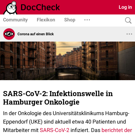
Log in
Community
Flexikon
Shop
Corona auf einen Blick
SARS-CoV-2: Infektionswelle in
Hamburger Onkologie
In der Onkologie des Universitätsklinikums Hamburg-
Eppendorf (UKE) sind aktuell etwa 40 Patienten und
Mitarbeiter mit
SARS-CoV-2
infiziert. Das
berichtet der