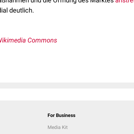
ßnahmen und die Öffnung des Marktes
anstre
al deutlich.
 Wikimedia Commons
For Business
Media Kit