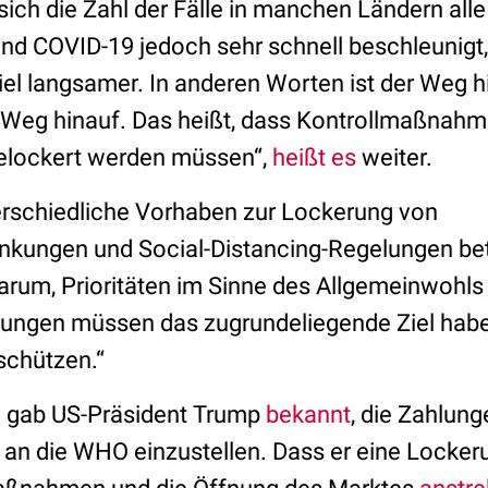
sich die Zahl der Fälle in manchen Ländern alle 
nd COVID-19 jedoch sehr schnell beschleunigt,
el langsamer. In anderen Worten ist der Weg hi
 Weg hinauf. Das heißt, dass Kontrollmaßnah
gelockert werden müssen“,
heißt es
weiter.
rschiedliche Vorhaben zur Lockerung von
ungen und Social-Distancing-Regelungen betrif
arum, Prioritäten im Sinne des Allgemeinwohls
ungen müssen das zugrundeliegende Ziel habe
schützen.“
h gab US-Präsident Trump
bekannt
, die Zahlung
n die WHO einzustellen. Dass er eine Locker