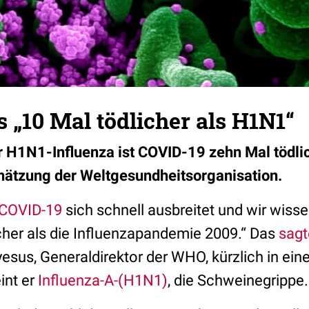
 „10 Mal tödlicher als H1N1“
r H1N1-Influenza ist COVID-19 zehn Mal tödlic
chätzung der Weltgesundheitsorganisation.
COVID-19
sich schnell ausbreitet und wir wisse
icher als die Influenzapandemie 2009.“ Das
sagt
us, Generaldirektor der WHO, kürzlich in eine
int er
Influenza-A-(H1N1)
, die Schweinegrippe.