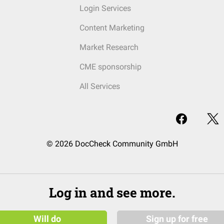
Login Services
Content Marketing
Market Research
CME sponsorship
All Services
© 2026 DocCheck Community GmbH
Log in and see more.
Will do
Sign up for free