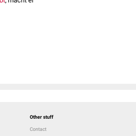
bt
, macht er
Other stuff
Contact