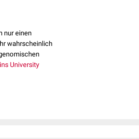
 nur einen
ehr wahrscheinlich
ur genomischen
ns University