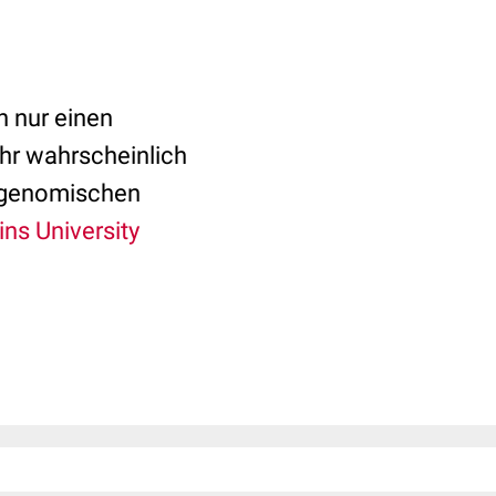
 nur einen
ehr wahrscheinlich
ur genomischen
ns University