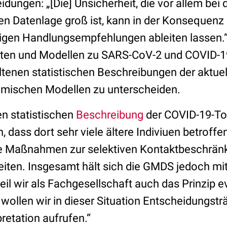
idungen: „[Die] Unsicherheit, die vor allem be
en Datenlage groß ist, kann in der Konsequenz
tigen Handlungsempfehlungen ableiten lassen.“
ten und Modellen zu SARS-CoV-2 und COVID-1
ltenen statistischen Beschreibungen der aktue
mischen Modellen zu unterscheiden.
en statistischen
Beschreibung
der COVID-19-Tode
, dass dort sehr viele ältere Indiviuen betroffe
re Maßnahmen zur selektiven Kontaktbeschrän
eiten. Insgesamt hält sich die GMDS jedoch m
il wir als Fachgesellschaft auch das Prinzip e
 wollen wir in dieser Situation Entscheidungstr
pretation aufrufen.“