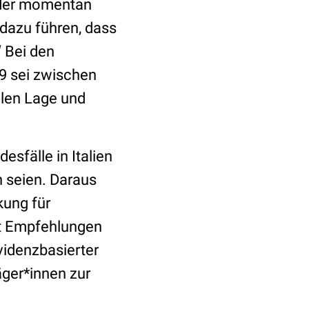
i der momentan
 dazu führen, dass
 Bei den
9 sei zwischen
llen Lage und
sfälle in Italien
n seien. Daraus
kung für
it Empfehlungen
videnzbasierter
äger*innen zur