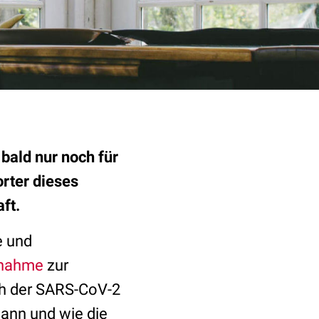
ald nur noch für
rter dieses
ft.
e und
gnahme
zur
h der SARS-CoV-2
wann und wie die