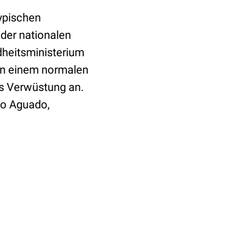
typischen
 der nationalen
dheitsministerium
s in einem normalen
es Verwüstung an.
io Aguado,