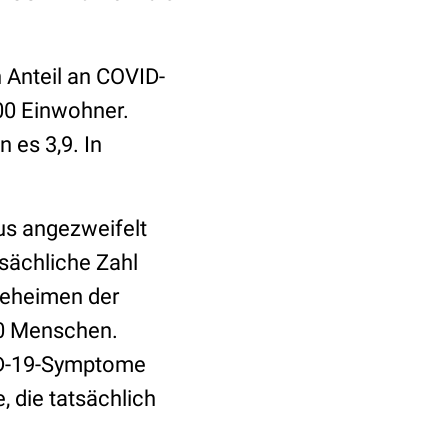
 Anteil an COVID-
000 Einwohner.
 es 3,9. In
us angezweifelt
sächliche Zahl
egeheimen der
50 Menschen.
ID-19-Symptome
, die tatsächlich