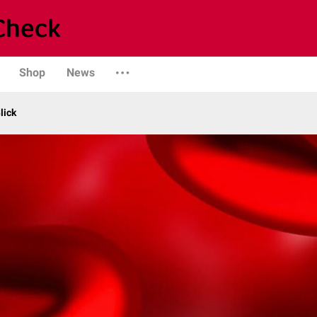
Shop
News
lick