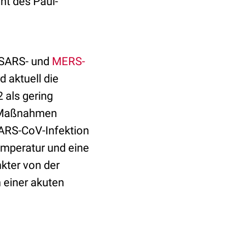
nt des Paul-
(SARS- und
MERS-
d aktuell die
 als gering
n Maßnahmen
SARS-CoV-Infektion
emperatur und eine
kter von der
 einer akuten