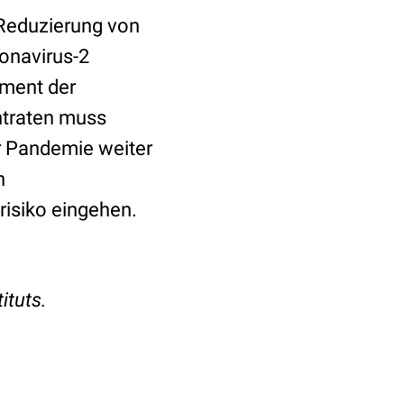
Reduzierung von
onavirus-2
ement der
ntraten muss
 Pandemie weiter
h
risiko eingehen.
ituts.