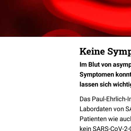
Keine Symp
Im Blut von asym
Symptomen konnt
lassen sich wichti
Das Paul-Ehrlich-I
Labordaten von SA
Patienten wie au
kein SARS-CoV-2-