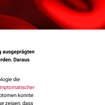
ig ausgeprägten
rden. Daraus
ologie die
mptomatischer
mptomen konnte
e zeigen, dass