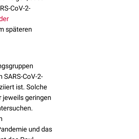
ARS-CoV-2-
der
em späteren
ungsgruppen
on SARS-CoV-2-
iert ist. Solche
 jeweils geringen
ntersuchen.
n
Pandemie und das