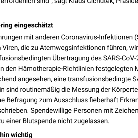
forderlich sind“, sagt Klaus Cichutek, Präside
ering eingeschätzt
hrungen mit anderen Coronavirus-Infektionen 
 Viren, die zu Atemwegsinfektionen führen, wir
sfusionsbedingten Übertragung des SARS-CoV-2
 in den Hämotherapie-Richtlinien festgelegte
chend angesehen, eine transfusionsbedingte 
rin sind routinemäßig die Messung der Körpert
e Befragung zum Ausschluss fieberhaft Erkran
chrieben. Spendewillige Personen mit Zeichen
zu einer Blutspende nicht zugelassen.
hin wichtig