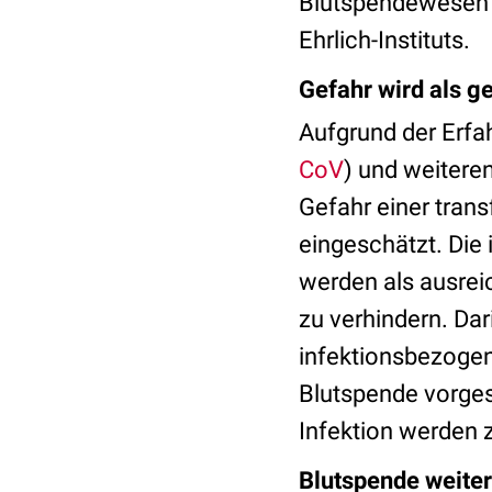
Blutspendewesen er
Ehrlich-Instituts.
Gefahr wird als g
Aufgrund der Erfa
CoV
) und weiteren
Gefahr einer tran
eingeschätzt. Die
werden als ausrei
zu verhindern. Da
infektionsbezogen
Blutspende vorges
Infektion werden 
Blutspende weiter