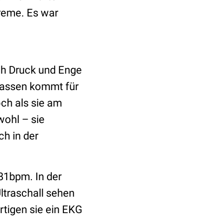
reme. Es war
ich Druck und Enge
erlassen kommt für
och als sie am
wohl – sie
ch in der
81bpm. In der
ltraschall sehen
rtigen sie ein EKG