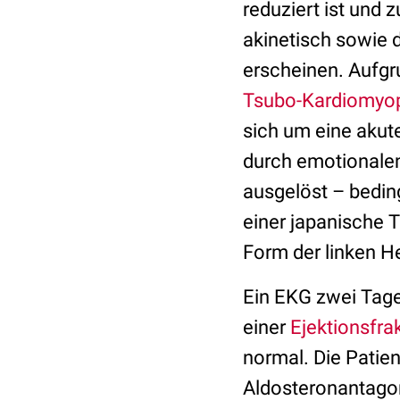
reduziert ist und
akinetisch sowie 
erscheinen. Aufgr
Tsubo-Kardiomyop
sich um eine akute
durch emotionalen
ausgelöst – bedin
einer japanische T
Form der linken 
Ein EKG zwei Tage 
einer
Ejektionsfra
normal. Die Patie
Aldosteronantagoni