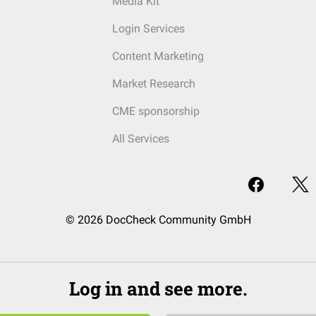
Media Kit
Login Services
Content Marketing
Market Research
CME sponsorship
All Services
© 2026 DocCheck Community GmbH
Log in and see more.