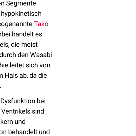
alen Segmente
 hypokinetisch
e sogenannte
Tako-
bei handelt es
els, die meist
 durch den Wasabi
e leitet sich von
m Hals ab, da die
t.
 Dysfunktion bei
Ventrikels sind
ckern und
ion behandelt und