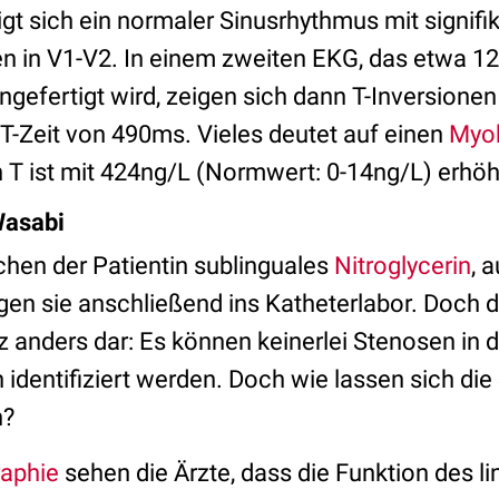
gt sich ein normaler Sinusrhythmus mit signifi
 in V1-V2. In einem zweiten EKG, das etwa 1
angefertigt wird, zeigen sich dann T-Inversione
QT-Zeit von 490ms. Vieles deutet auf einen
Myok
 T ist mit 424ng/L (Normwert: 0-14ng/L) erhöh
Wasabi
chen der Patientin sublinguales
Nitroglycerin
, 
gen sie anschließend ins Katheterlabor. Doch do
nz anders dar: Es können keinerlei Stenosen in 
identifiziert werden. Doch wie lassen sich di
n?
raphie
sehen die Ärzte, dass die Funktion des li