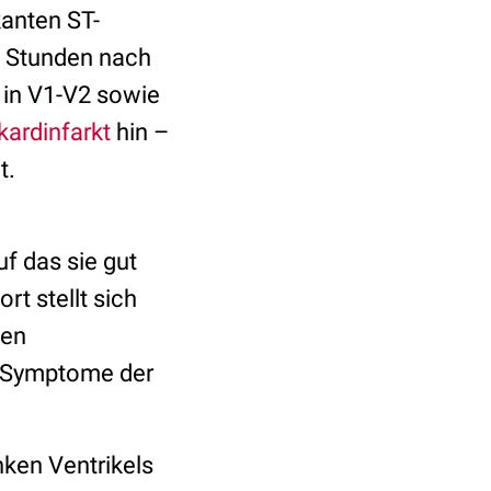
kanten ST-
2 Stunden nach
n in V1-V2 sowie
ardinfarkt
hin –
t.
auf das sie gut
rt stellt sich
den
e Symptome der
nken Ventrikels