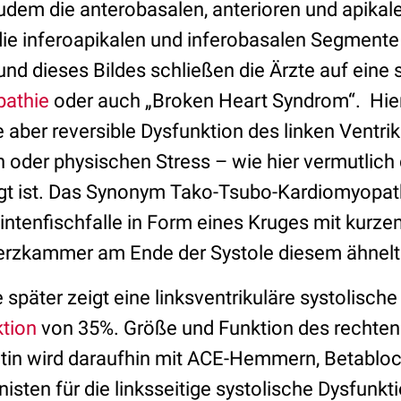
 zudem die anterobasalen, anterioren und apik
die inferoapikalen und inferobasalen Segmente
und dieses Bildes schließen die Ärzte auf ein
athie
oder auch „Broken Heart Syndrom“. Hier
 aber reversible Dysfunktion des linken Ventrik
 oder physischen Stress – wie hier vermutlich
gt ist. Das Synonym Tako-Tsubo-Kardiomyopathi
intenfischfalle in Form eines Kruges mit kurze
Herzkammer am Ende der Systole diesem ähnel
später zeigt eine linksventrikuläre systolische
ktion
von 35%. Größe und Funktion des rechten 
ntin wird daraufhin mit ACE-Hemmern, Betablo
sten für die linksseitige systolische Dysfunkt