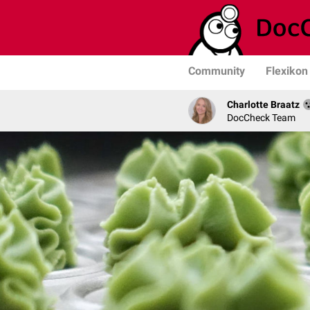
Community
Flexikon
Charlotte Braatz
DocCheck Team