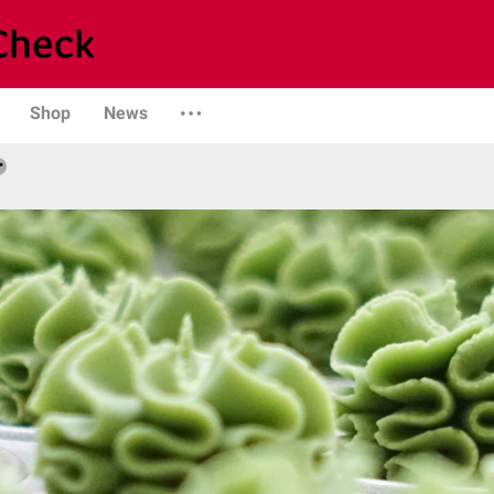
Shop
News