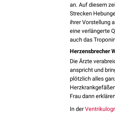
an. Auf diesem zei
Strecken Hebungen
ihrer Vorstellung 
eine verlängerte 
auch das Troponin
Herzensbrecher 
Die Ärzte verabrei
anspricht und brin
plötzlich alles ga
Herzkrankgefäßen 
Frau dann erkläre
In der
Ventrikulog