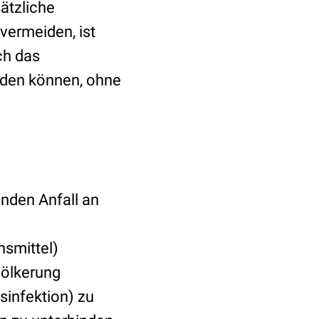
ätzliche
vermeiden, ist
ch das
den können, ohne
nden Anfall an
smittel)
völkerung
sinfektion) zu