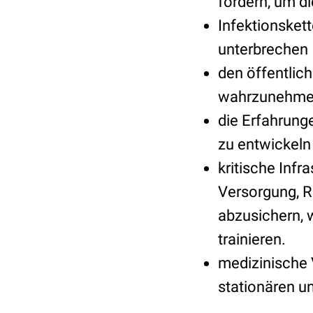
fördern, um d
Infektionsket
unterbrechen
den öffentlic
wahrzunehm
die Erfahrung
zu entwickeln
kritische Inf
Versorgung, R
abzusichern,
trainieren.
medizinische 
stationären u