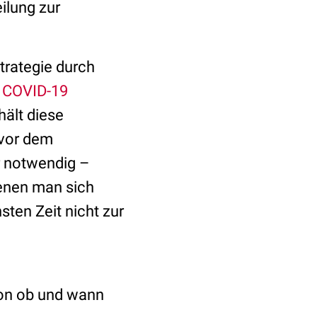
ilung zur
trategie durch
r
COVID-19
hält diese
 vor dem
r notwendig –
denen man sich
ten Zeit nicht zur
sion ob und wann