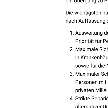
ein Übergang zu P
Die wichtigsten n
nach Auffassung 
Ausweitung de
Priorität für 
Maximale Sich
in Krankenhäu
sowie für die 
Maximaler Sch
Personen mit 
privaten Milie
Strikte Separi
alternativer U