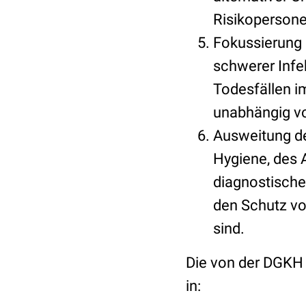
Risikopersone
Fokussierung 
schwerer Infe
Todesfällen i
unabhängig vom
Ausweitung de
Hygiene, des A
diagnostische
den Schutz vo
sind.
Die von der DGKH 
in: