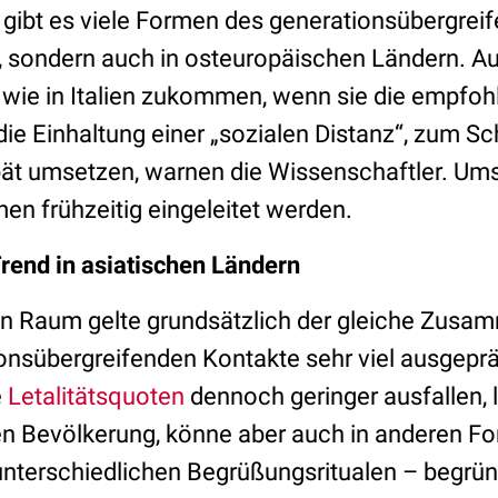
en gibt es viele Formen des generationsübergrei
ondern auch in osteuropäischen Ländern. Auf
n wie in Italien zukommen, wenn sie die empfo
e Einhaltung einer „sozialen Distanz“, zum Sch
ät umsetzen, warnen die Wissenschaftler. Umso
n frühzeitig eingeleitet werden.
rend in asiatischen Ländern
en Raum gelte grundsätzlich der gleiche Zusa
onsübergreifenden Kontakte sehr viel ausgepräg
e
Letalitätsquoten
dennoch geringer ausfallen, l
n Bevölkerung, könne aber auch in anderen Fo
 unterschiedlichen Begrüßungsritualen – begrün