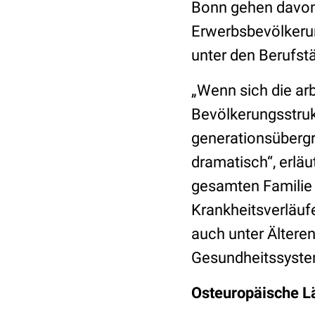
Bonn gehen davon 
Erwerbsbevölkeru
unter den Berufstä
„Wenn sich die arb
Bevölkerungsstruk
generationsüberg
dramatisch“, erläut
gesamten Familie 
Krankheitsverläuf
auch unter Älteren
Gesundheitssystem
Osteuropäische Lä