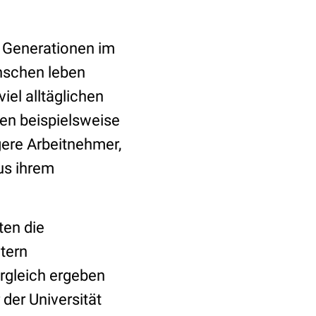
 Generationen im
enschen leben
iel alltäglichen
en beispielsweise
gere Arbeitnehmer,
us ihrem
en die
ltern
gleich ergeben
 der Universität