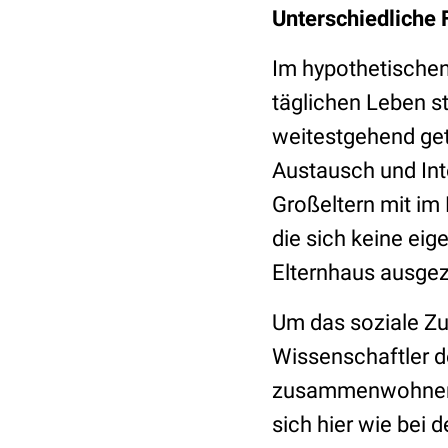
Unterschiedlich
Im hypothetische
täglichen Leben s
weitestgehend getr
Austausch und Int
Großeltern mit im
die sich keine ei
Elternhaus ausge
Um das soziale Z
Wissenschaftler de
zusammenwohnen. 
sich hier wie bei 