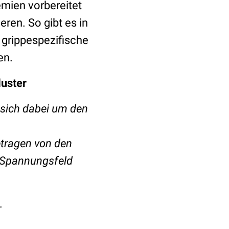
emien vorbereitet
ren. So gibt es in
d grippespezifische
en.
luster
 sich dabei um den
etragen von den
m Spannungsfeld
.