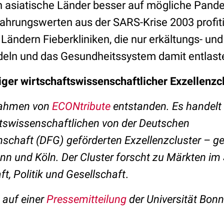
ch asiatische Länder besser auf mögliche Pand
ahrungswerten aus der SARS-Krise 2003 profitie
 Ländern Fieberkliniken, die nur erkältungs- un
ln und das Gesundheitssystem damit entlast
iger wirtschaftswissenschaftlicher Exzellenzc
 Rahmen von
ECONtribute
entstanden. Es handelt
ftswissenschaftlichen von der Deutschen
chaft (DFG) geförderten Exzellenzcluster – g
onn und Köln. Der Cluster forscht zu Märkten i
t, Politik und Gesellschaft
.
t auf einer
Pressemitteilung
der Universität Bonn