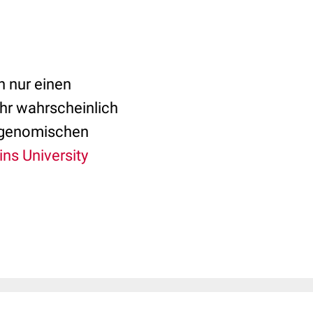
 nur einen
ehr wahrscheinlich
ur genomischen
ns University