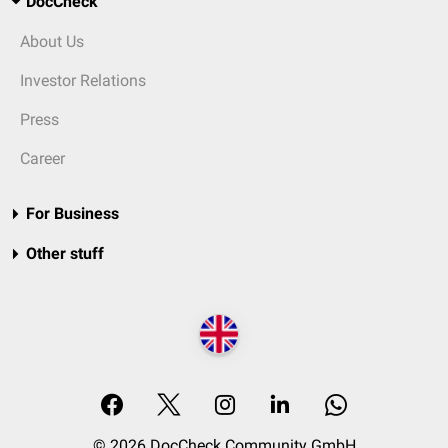
DocCheck
About Us
Investor Relations
Press
Career
For Business
Other stuff
© 2026 DocCheck Community GmbH