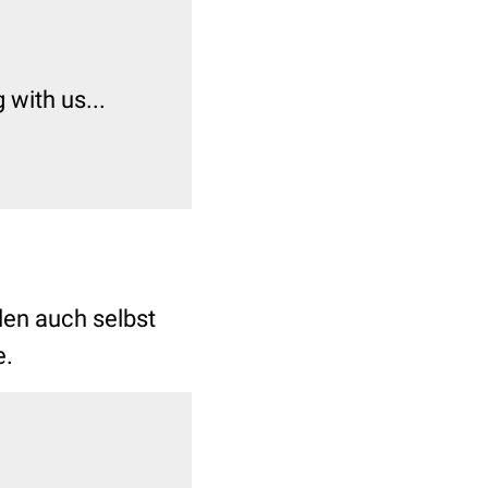
with us...
len auch selbst
e.