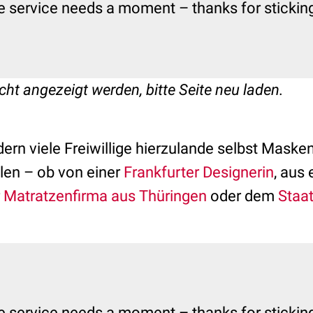
e service needs a moment – thanks for sticking 
cht angezeigt werden, bitte Seite neu laden.
n viele Freiwillige hierzulande selbst Masken
llen – ob von einer
Frankfurter Designerin
, aus 
r
Matratzenfirma aus Thüringen
oder dem
Staat
e service needs a moment – thanks for sticking 