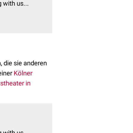
with us...
, die sie anderen
einer
Kölner
stheater in
with us...