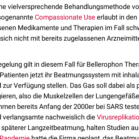
ine vielversprechende Behandlungsmethode vo
 sogenannte
Compassionate Use
erlaubt in den
senen Medikamente und Therapien im Fall sch
 sich nicht mit bereits zugelassenen Arzneimit
elung gilt in diesem Fall für Bellerophon Ther
Patienten jetzt ihr Beatmungssystem mit inhal
 zur Verfügung stellen. Das Gas soll dabei als
gieren, also die Muskelzellen der Lungengefäße
hmen bereits Anfang der 2000er bei SARS test
d verlangsamte nachweislich die
Virusreplikati
späterer Langzeitbeatmung, halten Studien aus 
-Pandemie
hatte die Firma geplant, das Beatm