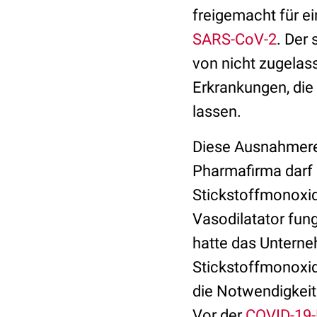
freigemacht für e
SARS-CoV-2
. Der
von nicht zugelas
Erkrankungen, die
lassen.
Diese Ausnahmereg
Pharmafirma darf 
Stickstoffmonoxid
Vasodilatator fun
hatte das Unterne
Stickstoffmonoxi
die Notwendigkeit 
Vor der
COVID-19