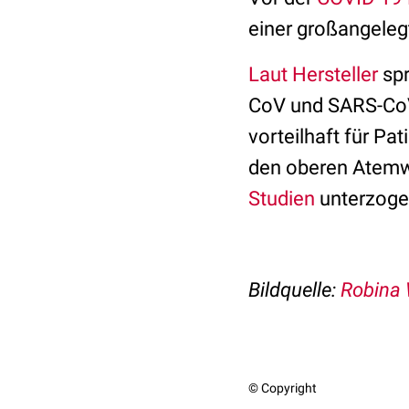
einer großangeleg
Laut Hersteller
sp
CoV und SARS-CoV-
vorteilhaft für P
den oberen Atemwe
Studien
unterzoge
Bildquelle:
Robina 
© Copyright