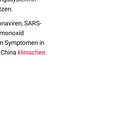
etzen.
onaviren, SARS-
ffmonoxid
von Symptomen in
n China
klinischen