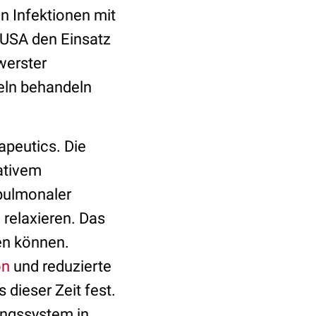
n Infektionen mit
 USA den Einsatz
werster
teln behandeln
apeutics. Die
ativem
 pulmonaler
 relaxieren. Das
en können.
on
und reduzierte
dieser Zeit fest.
ungssystem in