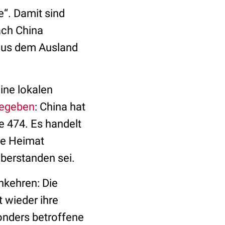
e“. Damit sind
ach China
 aus dem Ausland
ine lokalen
egeben
: China hat
e 474. Es handelt
hre Heimat
berstanden sei.
nkehren: Die
 wieder ihre
sonders betroffene