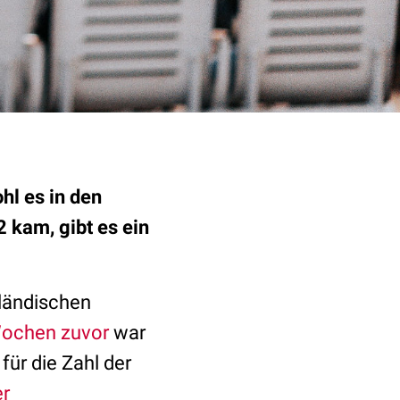
hl es in den
 kam, gibt es ein
nländischen
Wochen zuvor
war
für die Zahl der
er