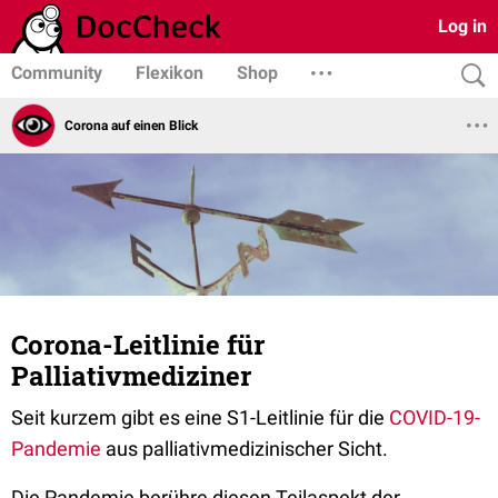
Log in
Community
Flexikon
Shop
Corona auf einen Blick
Corona-Leitlinie für
Palliativmediziner
Seit kurzem gibt es eine S1-Leitlinie für die
COVID-19-
Pandemie
aus palliativmedizinischer Sicht.
Die Pandemie berühre diesen Teilaspekt der