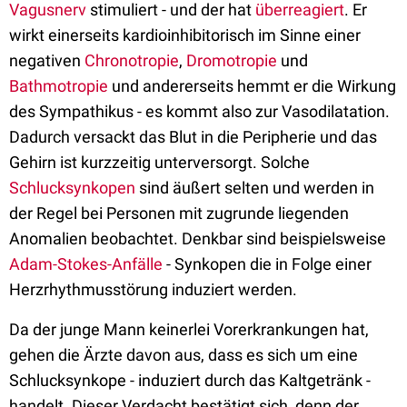
Vagusnerv
stimuliert - und der hat
überreagiert
. Er
wirkt einerseits kardioinhibitorisch im Sinne einer
negativen
Chronotropie
,
Dromotropie
und
Bathmotropie
und andererseits hemmt er die Wirkung
des Sympathikus - es kommt also zur Vasodilatation.
Dadurch versackt das Blut in die Peripherie und das
Gehirn ist kurzzeitig unterversorgt. Solche
Schlucksynkopen
sind äußert selten und werden in
der Regel bei Personen mit zugrunde liegenden
Anomalien beobachtet. Denkbar sind beispielsweise
Adam-Stokes-Anfälle
- Synkopen die in Folge einer
Herzrhythmusstörung induziert werden.
Da der junge Mann keinerlei Vorerkrankungen hat,
gehen die Ärzte davon aus, dass es sich um eine
Schlucksynkope - induziert durch das Kaltgetränk -
handelt. Dieser Verdacht bestätigt sich, denn der