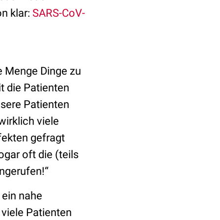
n klar:
SARS-CoV-
e Menge Dinge zu
t die Patienten
nsere Patienten
irklich viele
ekten gefragt
ar oft die (teils
angerufen!“
 ein nahe
viele Patienten