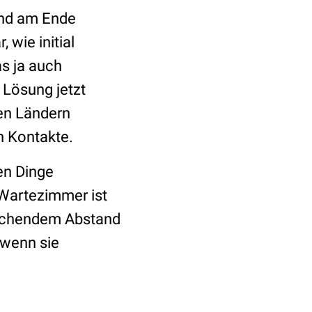
und am Ende
 wie initial
s ja auch
e Lösung jetzt
ren Ländern
n Kontakte.
en Dinge
Wartezimmer ist
prechendem Abstand
 wenn sie