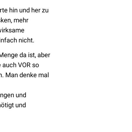
rte hin und her zu
sken, mehr
 wirksame
infach nicht.
Menge da ist, aber
te auch VOR so
en. Man denke mal
ungen und
ötigt und