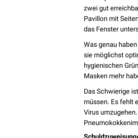
zwei gut erreichba
Pavillon mit Seit
das Fenster unter
Was genau haben w
sie möglichst op
hygienischen Grün
Masken mehr habe
Das Schwierige is
müssen. Es fehlt e
Virus umzugehen. 
Pneumokokkenimpf
Schuldzuweisunge