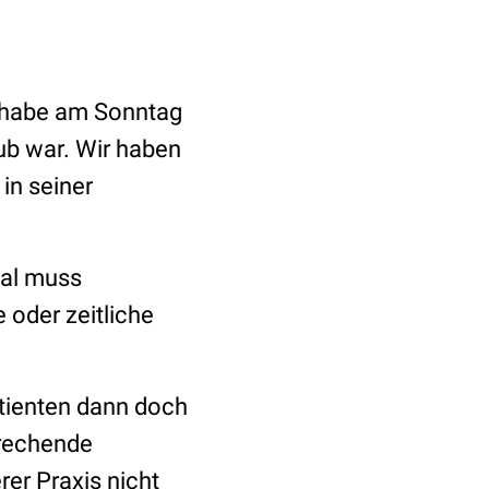
h habe am Sonntag
aub war. Wir haben
in seiner
al muss
 oder zeitliche
atienten dann doch
prechende
er Praxis nicht