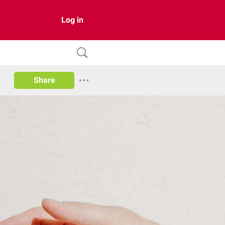
Log in
Share