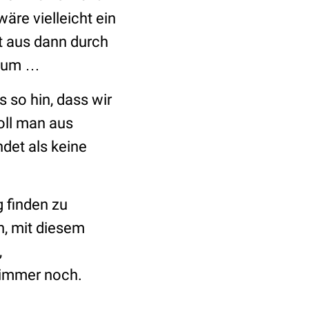
äre vielleicht ein
t aus dann durch
raum …
 so hin, dass wir
oll man aus
det als keine
 finden zu
n, mit diesem
,
 immer noch.