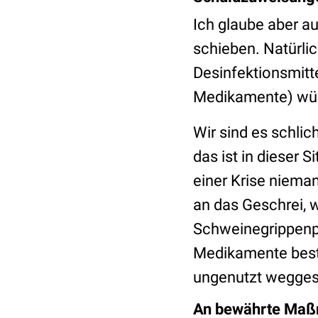
Ich glaube aber auc
schieben. Natürli
Desinfektionsmitt
Medikamente) wüns
Wir sind es schlic
das ist in dieser
einer Krise niema
an das Geschrei, w
Schweinegrippenp
Medikamente beste
ungenutzt wegge
An bewährte Maß