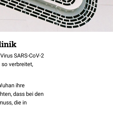
linik
 Virus SARS-CoV-2
 so verbreitet,
Wuhan ihre
chten, dass bei den
uss, die in