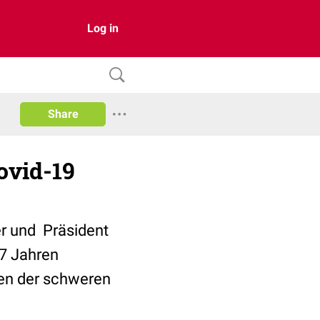
Log in
Share
ovid-19
er und Präsident
67 Jahren
en der schweren