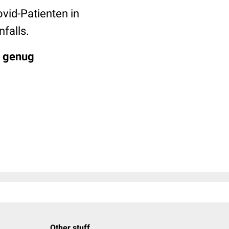
vid-Patienten in
nfalls.
t genug
Other stuff