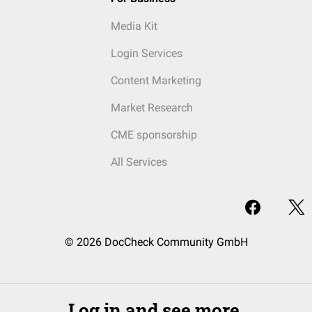
Media Kit
Login Services
Content Marketing
Market Research
CME sponsorship
All Services
© 2026 DocCheck Community GmbH
Log in and see more.