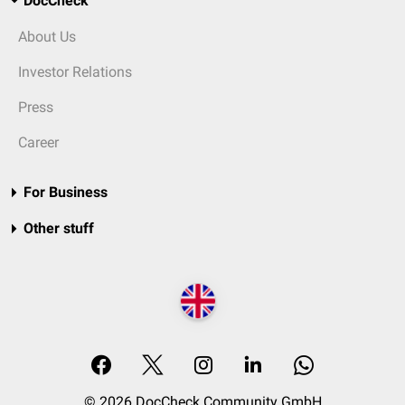
DocCheck
About Us
Investor Relations
Press
Career
For Business
Other stuff
© 2026 DocCheck Community GmbH