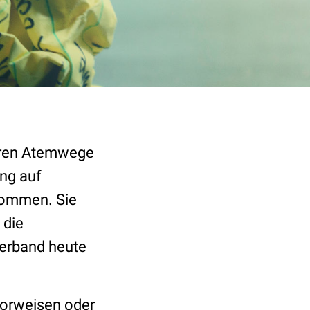
reren Atemwege
ng auf
ekommen. Sie
 die
verband heute
vorweisen oder