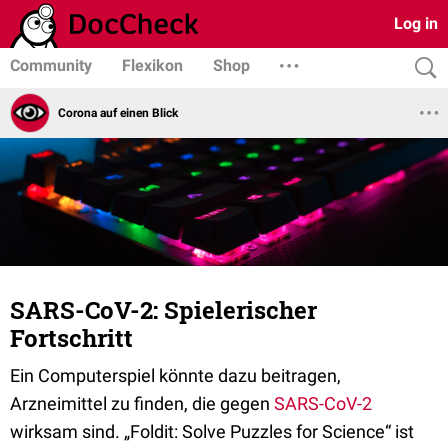
Log in
Community
Flexikon
Shop
Corona auf einen Blick
SARS-CoV-2: Spielerischer
Fortschritt
Ein Computerspiel könnte dazu beitragen,
Arzneimittel zu finden, die gegen
SARS-CoV-2
wirksam sind. „Foldit: Solve Puzzles for Science“ ist